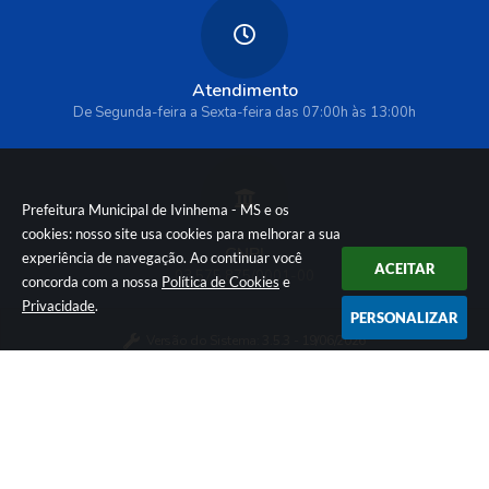
Atendimento
De Segunda-feira a Sexta-feira das 07:00h às 13:00h
Prefeitura Municipal de Ivinhema - MS e os
cookies: nosso site usa cookies para melhorar a sua
CNPJ
experiência de navegação. Ao continuar você
ACEITAR
03.575.875/0001-00
concorda com a nossa
Política de Cookies
e
Privacidade
.
PERSONALIZAR
Versão do Sistema:
3.5.3 - 19/06/2026
Portal atualizado em:
06/08/2026 09:33
Dados Abertos
Política de Privacidade e Cookies
© Copyright Instar - 2006-2026. Todos os direitos
reservados -
Instar Tecnologia