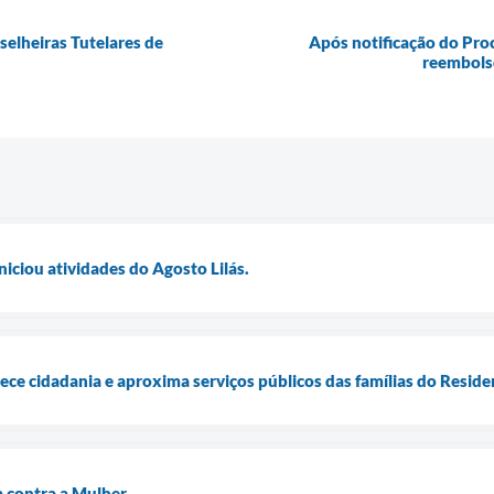
elheiras Tutelares de
Após notificação do Pro
reembols
iciou atividades do Agosto Lilás.
lece cidadania e aproxima serviços públicos das famílias do Reside
a contra a Mulher