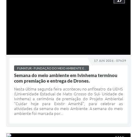
17 JUN 2026 - 07h39
FUMATUR - FUNDAÇÃO DO MEIO AMBIENTE E...
Semana do meio ambiente em Ivinhema terminou
com premiação e entrega de Drones.
Nesta última segunda feira aconteceu no anfiteatro da UEMS
(Universidade Estadual de Mato Grosso do Sul- Unidade de
Ivinhema) a cerimônia de premiação do Projeto Ambiental
“Cuidar hoje para Existir Amanhã”, para celebrar as
atividades da semana do meio Ambiente. A semana do meio
ambiente foi marcada por...