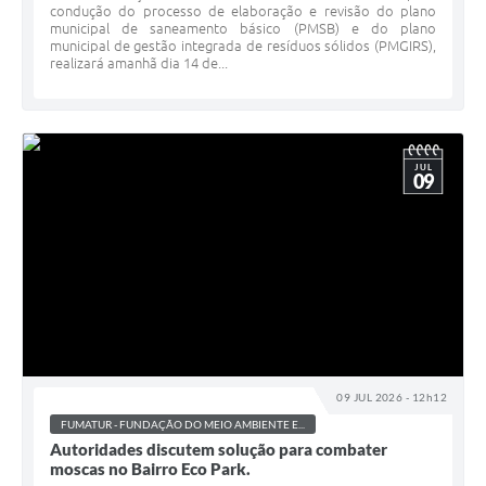
condução do processo de elaboração e revisão do plano
municipal de saneamento básico (PMSB) e do plano
municipal de gestão integrada de resíduos sólidos (PMGIRS),
realizará amanhã dia 14 de...
JUL
09
09 JUL 2026 - 12h12
FUMATUR - FUNDAÇÃO DO MEIO AMBIENTE E...
Autoridades discutem solução para combater
moscas no Bairro Eco Park.