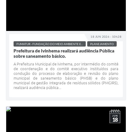
18 JUN 2026 - 10h28
FUMATUR - FUNDAÇÃO DO MEIO AMBIENTE E...
PLANEJAMENTO
Prefeitura de Ivinhema realizará audiência Pública
sobre saneamento básico.
A Prefeitura Municipal de Ivinhema, por intermédio do comitê
de coordenação e do comitê executivo instituídos para
condução do processo de elaboração e revisão do plano
municipal de saneamento básico (PMSB) e do plano
municipal de gestão integrada de resíduos sólidos (PMGIRS),
realizará audiência pública...
JUN
18