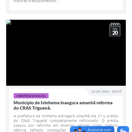
tratores e equipamentos...
JUL
20
20 JUL 2026 - 10h39
ASSISTÊNCIA SOCIAL
Município de Ivinhema inaugura amanhã reforma
do CRAS Triguenã.
A prefeitura de Ivinhema entregará amanhã dia 21 o prédio
do CRAS Triguenã completamente reformado. O prédio
passou por reforma em diversos setores como, pintura,
elétrica, telhado, instalações hidráulicas e sanitárias. A