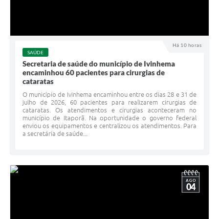
Há 10 horas
SAÚDE
Secretaria de saúde do município de Ivinhema
encaminhou 60 pacientes para cirurgias de
cataratas
O município de Ivinhema encaminhou entre os dias 28 e 31 de
julho de 2026, 60 pacientes para realizarem cirurgias de
cataratas. Os atendimentos e cirurgias aconteceram no
município de Itaporã. Na oportunidade o governo federal
enviou os equipamentos e centralizou os atendimentos. Para
a secretária de saúde...
AGO
04