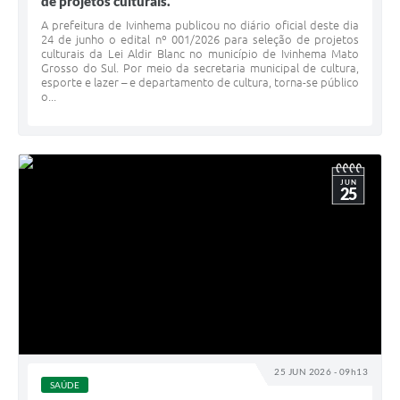
de projetos culturais.
A prefeitura de Ivinhema publicou no diário oficial deste dia
24 de junho o edital nº 001/2026 para seleção de projetos
culturais da Lei Aldir Blanc no município de Ivinhema Mato
Grosso do Sul. Por meio da secretaria municipal de cultura,
esporte e lazer – e departamento de cultura, torna-se público
o...
JUN
25
25 JUN 2026 - 09h13
SAÚDE