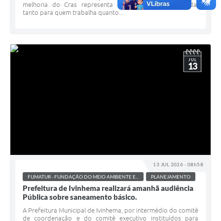
melhoria do Cras representa uma atenção diferenciada,
tanto para quem trabalha quanto...
JUL
13
13 JUL 2026 - 08h58
FUMATUR - FUNDAÇÃO DO MEIO AMBIENTE E...
PLANEJAMENTO
Prefeitura de Ivinhema realizará amanhã audiência
Pública sobre saneamento básico.
A Prefeitura Municipal de Ivinhema, por intermédio do comitê
de coordenação e do comitê executivo instituídos para