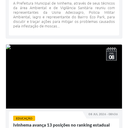
A Prefeitura Municipal de Ivinhema, através de seus técnicos
da área Ambiental e de Vigilância Sanitária reuniu com
representantes da Usina Adecoagro, Policia Militar
Ambiental, Iagro e representante do Bairro Eco Park, para
discutir e traçar ações para mitigar os problemas causados
pela infestação de moscas...
JUL
08
08 JUL 2026 - 08h36
EDUCAÇÃO
Ivinhema avança 13 posições no ranking estadual