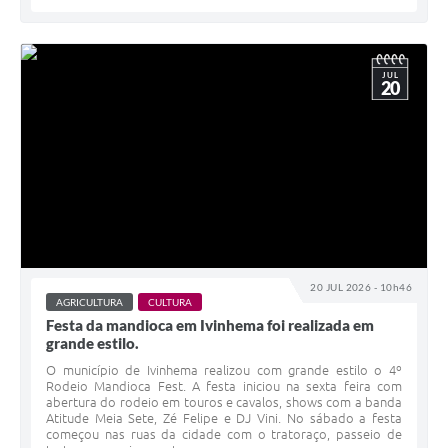
JUL
20
20 JUL 2026 - 10h46
AGRICULTURA
CULTURA
Festa da mandioca em Ivinhema foi realizada em
grande estilo.
O município de Ivinhema realizou com grande estilo o 4º
Rodeio Mandioca Fest. A festa iniciou na sexta feira com
abertura do rodeio em touros e cavalos, shows com a banda
Atitude Meia Sete, Zé Felipe e DJ Vini. No sábado a festa
começou nas ruas da cidade com o tratoraço, passeio de