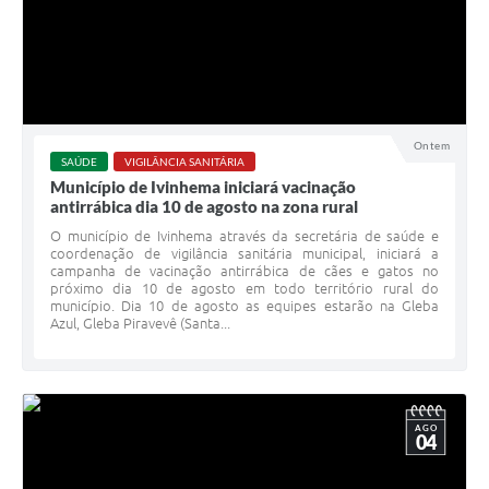
Ontem
SAÚDE
VIGILÂNCIA SANITÁRIA
Município de Ivinhema iniciará vacinação
antirrábica dia 10 de agosto na zona rural
O município de Ivinhema através da secretária de saúde e
coordenação de vigilância sanitária municipal, iniciará a
campanha de vacinação antirrábica de cães e gatos no
próximo dia 10 de agosto em todo território rural do
município. Dia 10 de agosto as equipes estarão na Gleba
Azul, Gleba Piravevê (Santa...
AGO
04