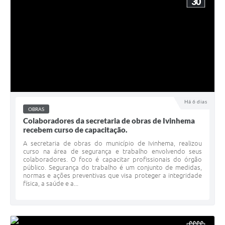
30
Há 6 dias
OBRAS
Colaboradores da secretaria de obras de Ivinhema
recebem curso de capacitação.
A secretaria de obras do município de Ivinhema, realizou
curso na área de segurança e trabalho envolvendo seus
colaboradores. O foco é capacitar profissionais do órgão
público. Segurança do trabalho é um conjunto de medidas,
normas e ações preventivas que visa proteger a integridade
física, a saúde e a...