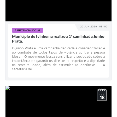
25 JUN 2026 - 09h05
ASSISTÊNCIA SOCIAL
Município de Ivinhema realizou 1ª caminhada Junho
Prata.
O junho Prata é uma campanha dedicada a conscientização e
ao combate de todos tipos de violência contra a pessoa
idosa. O movimento busca sensibilizar a sociedade sobre a
importância de garantir os direitos, o respeito e a dignidade
na terceira idade, além de estimular as denúncias. A
secretaria de...
JUN
18