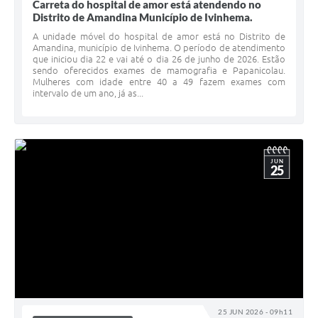
Carreta do hospital de amor está atendendo no
Distrito de Amandina Município de Ivinhema.
A unidade móvel do hospital de amor está no Distrito de
Amandina, município de Ivinhema. O período de atendimento
que iniciou dia 22 e vai até o dia 26 de junho de 2026. Estão
sendo oferecidos exames de mamografia e Papanicolau.
Mulheres com idade entre 40 a 49 fazem exames com
intervalo de um ano, já as...
JUN
25
25 JUN 2026 - 09h11