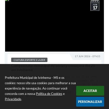
JUN
17
17 JUN 2026 - 07h35
CULTURA ESPORTE E LAZER
Campeonato municipal de society começará dia 20
em Ivinhema.
O município de Ivinhema realizará a partir do dia 20 de junho
Prefeitura Municipal de Ivinhema - MS e os
o campeonato society, com 16 (dezesseis), equipes em 3
cookies: nosso site usa cookies para melhorar a sua
(Três) grupos. Também ficou definido que classificam os dois
experiência de navegação. Ao continuar você
melhores times de cada chave e os dois melhores 3º
ACEITAR
colocado. Estarão participando desta competição as
concorda com a nossa
Política de Cookies
e
seguintes equipes,...
Privacidade
.
PERSONALIZAR