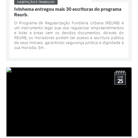
HABITAÇÃO E TRABALHO
Ivinhema entregou mais 30 escrituras do programa
Reurb.
O Programa de Regularização Fundiária Urbana (REURB) é
um instrumento legal que visa regularizar empreendimentos
e lotes e áreas sem os devidos documentos. Através do
REURB, os moradores podem ter acesso à escritura pública
de seus imóveis, garantindo segurança jurídica e dignidade à
sua moradia. Em...
JUN
25