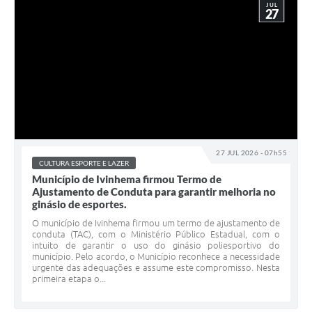
JUL
27
27 JUL 2026 - 07h55
CULTURA ESPORTE E LAZER
Município de Ivinhema firmou Termo de
Ajustamento de Conduta para garantir melhoria no
ginásio de esportes.
O município de Ivinhema firmou um termo de ajustamento de
conduta (TAC), com o Ministério Público Estadual, com o
intuito de garantir o uso do ginásio poliesportivo do
município. Pelo acordo, o Município reconhece a necessidade
urgente das adequações e assume este compromisso. Nesta
primeira etapa o...