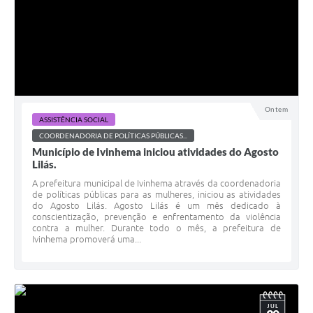
Ontem
ASSISTÊNCIA SOCIAL
COORDENADORIA DE POLÍTICAS PÚBLICAS...
Município de Ivinhema iniciou atividades do Agosto
Lilás.
A prefeitura municipal de Ivinhema através da coordenadoria
de políticas públicas para as mulheres, iniciou as atividades
do Agosto Lilás. Agosto Lilás é um mês dedicado à
conscientização, prevenção e enfrentamento da violência
contra a mulher. Durante todo o mês, a prefeitura de
Ivinhema promoverá uma...
JUL