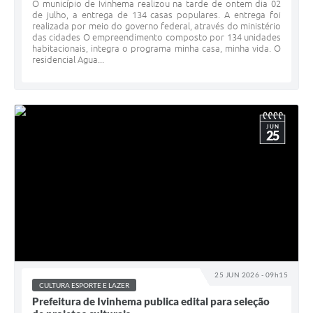
O município de Ivinhema realizou na tarde de ontem dia 02
de julho, a entrega de 134 casas populares. A entrega foi
realizada por meio do governo federal, através do ministério
das cidades O empreendimento composto por 134 unidades
habitacionais, integra o programa minha casa, minha vida. O
residencial Agua...
JUN
25
25 JUN 2026 - 09h15
CULTURA ESPORTE E LAZER
Prefeitura de Ivinhema publica edital para seleção