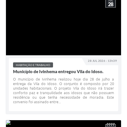
JUL
28
28 JUL 2026 - 13h39
HABITAÇÃO E TRABALHO
Município de Ivinhema entregou Vila do Idoso.
O município de Ivinhema realizou hoje dia 28 de julho a
entrega da Vila do Idoso. O conjunto é composto por 20
unidades habitacionais. O projeto Vila do Idoso irá trazer
conforto paz e tranquilidade aos idosos que não possuem
residência ou que tenha necessidade de moradia. Este
convenio foi assinado entre...