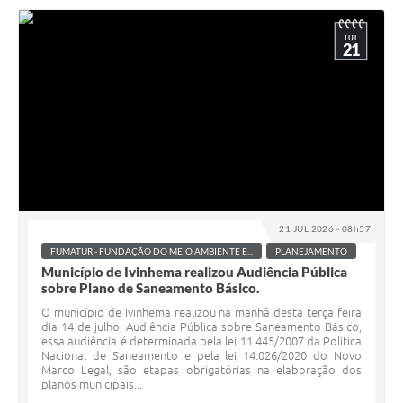
JUL
21
21 JUL 2026 - 08h57
FUMATUR - FUNDAÇÃO DO MEIO AMBIENTE E...
PLANEJAMENTO
Município de Ivinhema realizou Audiência Pública
sobre Plano de Saneamento Básico.
O município de Ivinhema realizou na manhã desta terça feira
dia 14 de julho, Audiência Pública sobre Saneamento Básico,
essa audiência é determinada pela lei 11.445/2007 da Politica
Nacional de Saneamento e pela lei 14.026/2020 do Novo
Marco Legal, são etapas obrigatórias na elaboração dos
planos municipais...