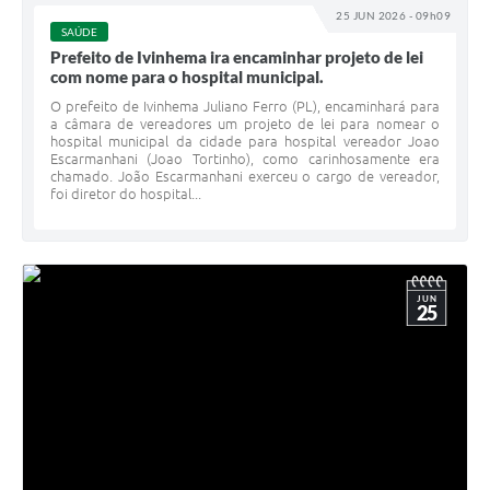
25 JUN 2026 - 09h09
SAÚDE
Prefeito de Ivinhema ira encaminhar projeto de lei
com nome para o hospital municipal.
O prefeito de Ivinhema Juliano Ferro (PL), encaminhará para
a câmara de vereadores um projeto de lei para nomear o
hospital municipal da cidade para hospital vereador Joao
Escarmanhani (Joao Tortinho), como carinhosamente era
chamado. João Escarmanhani exerceu o cargo de vereador,
foi diretor do hospital...
JUN
25