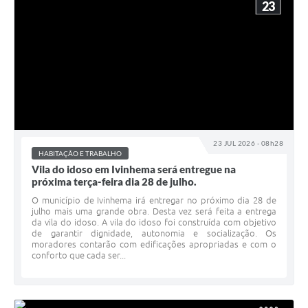
23
23 JUL 2026 - 08h28
HABITAÇÃO E TRABALHO
Vila do idoso em Ivinhema será entregue na
próxima terça-feira dia 28 de julho.
O município de Ivinhema irá entregar no próximo dia 28 de
julho mais uma grande obra. Desta vez será feita a entrega
da vila do idoso. A vila do idoso foi construída com objetivo
de garantir dignidade, autonomia e socialização. Os
moradores contarão com edificações apropriadas e com o
conforto que cada ser...