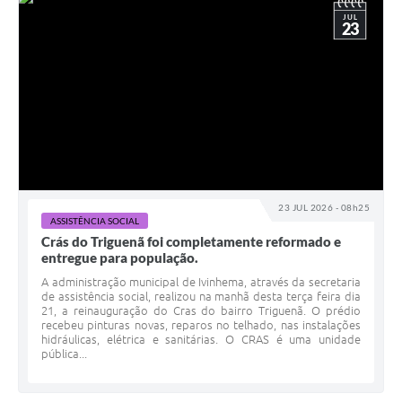
JUL
23
23 JUL 2026 - 08h25
ASSISTÊNCIA SOCIAL
Crás do Triguenã foi completamente reformado e
entregue para população.
A administração municipal de Ivinhema, através da secretaria
de assistência social, realizou na manhã desta terça feira dia
21, a reinauguração do Cras do bairro Triguenã. O prédio
recebeu pinturas novas, reparos no telhado, nas instalações
hidráulicas, elétrica e sanitárias. O CRAS é uma unidade
pública...