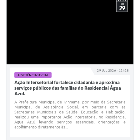
JUL
29
29 JUL 2026 - 12h28
ASSISTÊNCIA SOCIAL
Ação Intersetorial fortalece cidadania e aproxima
serviços públicos das famílias do Residencial Água
Azul.
A Prefeitura Municipal de Ivinhema, por meio da Secretaria
Municipal de Assistência Social, em parceria com as
Secretarias Municipais de Saúde, Educação e Habitação,
realizou uma importante Ação Intersetorial no Residencial
Água Azul, levando serviços essenciais, orientações e
acolhimento diretamente às...