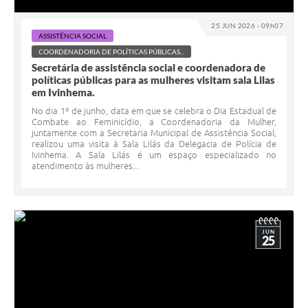
25 JUN 2026 - 09h07
ASSISTÊNCIA SOCIAL
COORDENADORIA DE POLÍTICAS PÚBLICAS...
Secretária de assistência social e coordenadora de
políticas públicas para as mulheres visitam sala Lilas
em Ivinhema.
No dia 1º de junho, data em que se celebra o Dia Estadual de
Combate ao Feminicídio, a Coordenadoria da Mulher,
juntamente com a Secretaria Municipal de Assistência Social,
realizou uma visita à Sala Lilás da Delegacia de Polícia de
Ivinhema. A Sala Lilás é um espaço especializado no
atendimento às mulheres...
JUN
25