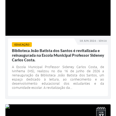
18 JUN 2026 - 10h16
EDUCAÇÃO
Biblioteca João Batista dos Santos é revitalizada e
reinaugurada na Escola Municipal Professor Sideney
Carlos Costa.
A Escola Municipal Professor Sideney Carlos Costa, de
Ivinhema (MS), realizou no dia 16 de junho de 2026 a
reinauguração da Biblioteca João Batista dos Santos, um
espaço dedicado à leitura, ao conhecimento e ao
desenvolvimento educacional dos estudantes e da
comunidade escolar. A revitalização da...
JUN
17