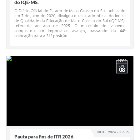
do IQE-MS.
O Diário Oficial do Estado de Mato Grosso do Sul, publicado
em 7 de julho de 2026, divulgou o resultado oficial do Índice
de Qualidade da Educação de Mato Grosso do Sul (IQE-MS),
referente ao ano de 2025. O município de Ivinhema
conquistou um importante avanço, passando da 44ª
colocação para a 31ª posição...
JUL
08
08 JUL 2026 - 08h35
Pauta para fins de ITR 2026.