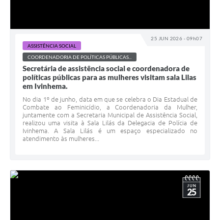
25 JUN 2026 - 09h07
ASSISTÊNCIA SOCIAL
COORDENADORIA DE POLÍTICAS PÚBLICAS...
Secretária de assistência social e coordenadora de
políticas públicas para as mulheres visitam sala Lilas
em Ivinhema.
No dia 1º de junho, data em que se celebra o Dia Estadual de
Combate ao Feminicídio, a Coordenadoria da Mulher,
juntamente com a Secretaria Municipal de Assistência Social,
realizou uma visita à Sala Lilás da Delegacia de Polícia de
Ivinhema. A Sala Lilás é um espaço especializado no
atendimento às mulheres...
JUN
25