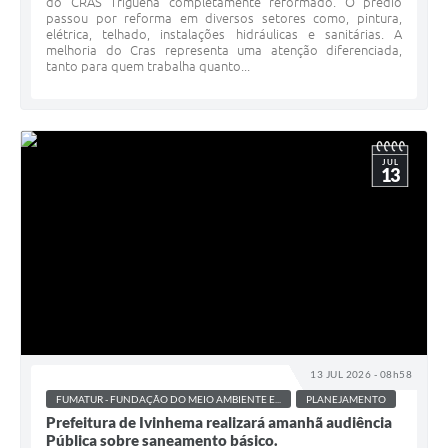
do CRAS Triguenã completamente reformado. O prédio
passou por reforma em diversos setores como, pintura,
elétrica, telhado, instalações hidráulicas e sanitárias. A
melhoria do Cras representa uma atenção diferenciada,
tanto para quem trabalha quanto...
JUL
13
13 JUL 2026 - 08h58
FUMATUR - FUNDAÇÃO DO MEIO AMBIENTE E...
PLANEJAMENTO
Prefeitura de Ivinhema realizará amanhã audiência
Pública sobre saneamento básico.