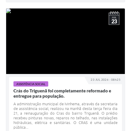
JUL
23
23 JUL 2026 - 08h25
ASSISTÊNCIA SOCIAL
Crás do Triguenã foi completamente reformado e
entregue para população.
A administração municipal de Ivinhema, através da secretaria
de assistência social, realizou na manhã desta terça feira dia
21, a reinauguração do Cras do bairro Triguenã. O prédio
recebeu pinturas novas, reparos no telhado, nas instalações
hidráulicas, elétrica e sanitárias. O CRAS é uma unidade
pública...