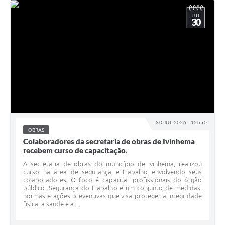
JUL
30
30 JUL 2026 - 12h50
OBRAS
Colaboradores da secretaria de obras de Ivinhema
recebem curso de capacitação.
A secretaria de obras do município de Ivinhema, realizou
curso na área de segurança e trabalho envolvendo seus
colaboradores. O foco é capacitar profissionais do órgão
público. Segurança do trabalho é um conjunto de medidas,
normas e ações preventivas que visa proteger a integridade
física, a saúde e a...