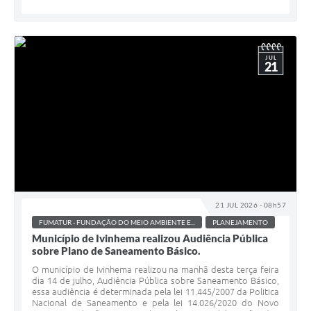
JUL
21
21 JUL 2026 - 08h57
FUMATUR - FUNDAÇÃO DO MEIO AMBIENTE E...
PLANEJAMENTO
Município de Ivinhema realizou Audiência Pública
sobre Plano de Saneamento Básico.
O município de Ivinhema realizou na manhã desta terça feira
dia 14 de julho, Audiência Pública sobre Saneamento Básico,
essa audiência é determinada pela lei 11.445/2007 da Politica
Nacional de Saneamento e pela lei 14.026/2020 do Novo