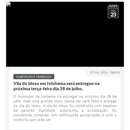
JUL
23
23 JUL 2026 - 08h28
HABITAÇÃO E TRABALHO
Vila do idoso em Ivinhema será entregue na
próxima terça-feira dia 28 de julho.
O município de Ivinhema irá entregar no próximo dia 28 de
julho mais uma grande obra. Desta vez será feita a entrega
da vila do idoso. A vila do idoso foi construída com objetivo
de garantir dignidade, autonomia e socialização. Os
moradores contarão com edificações apropriadas e com o
conforto que cada ser...