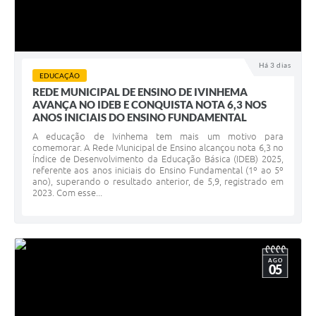
Há 3 dias
EDUCAÇÃO
REDE MUNICIPAL DE ENSINO DE IVINHEMA
AVANÇA NO IDEB E CONQUISTA NOTA 6,3 NOS
ANOS INICIAIS DO ENSINO FUNDAMENTAL
A educação de Ivinhema tem mais um motivo para
comemorar. A Rede Municipal de Ensino alcançou nota 6,3 no
Índice de Desenvolvimento da Educação Básica (IDEB) 2025,
referente aos anos iniciais do Ensino Fundamental (1º ao 5º
ano), superando o resultado anterior, de 5,9, registrado em
2023. Com esse...
AGO
05