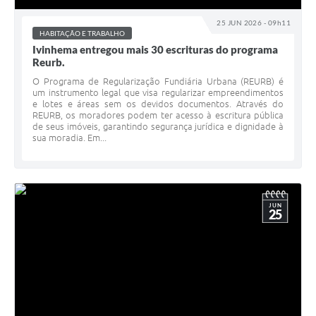
25 JUN 2026 - 09h11
HABITAÇÃO E TRABALHO
Ivinhema entregou mais 30 escrituras do programa
Reurb.
O Programa de Regularização Fundiária Urbana (REURB) é
um instrumento legal que visa regularizar empreendimentos
e lotes e áreas sem os devidos documentos. Através do
REURB, os moradores podem ter acesso à escritura pública
de seus imóveis, garantindo segurança jurídica e dignidade à
sua moradia. Em...
JUN
25