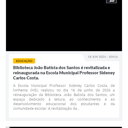
18 JUN 2026 - 10h16
EDUCAÇÃO
Biblioteca João Batista dos Santos é revitalizada e
reinaugurada na Escola Municipal Professor Sideney
Carlos Costa.
A Escola Municipal Professor Sideney Carlos Costa, de
Ivinhema (MS), realizou no dia 16 de junho de 2026 a
reinauguração da Biblioteca João Batista dos Santos, um
espaço dedicado à leitura, ao conhecimento e ao
desenvolvimento educacional dos estudantes e da
comunidade escolar. A revitalização da...