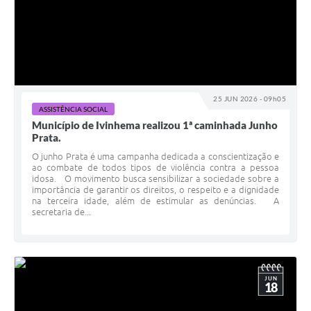
25 JUN 2026 - 09h05
ASSISTÊNCIA SOCIAL
Município de Ivinhema realizou 1ª caminhada Junho
Prata.
O junho Prata é uma campanha dedicada a conscientização e
ao combate de todos tipos de violência contra a pessoa
idosa. O movimento busca sensibilizar a sociedade sobre a
importância de garantir os direitos, o respeito e a dignidade
na terceira idade, além de estimular as denúncias. A
secretaria de...
JUN
18