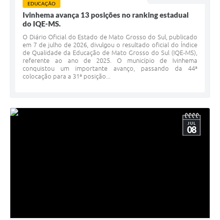
EDUCAÇÃO
Ivinhema avança 13 posições no ranking estadual
do IQE-MS.
O Diário Oficial do Estado de Mato Grosso do Sul, publicado
em 7 de julho de 2026, divulgou o resultado oficial do Índice
de Qualidade da Educação de Mato Grosso do Sul (IQE-MS),
referente ao ano de 2025. O município de Ivinhema
conquistou um importante avanço, passando da 44ª
colocação para a 31ª posição...
JUL
08