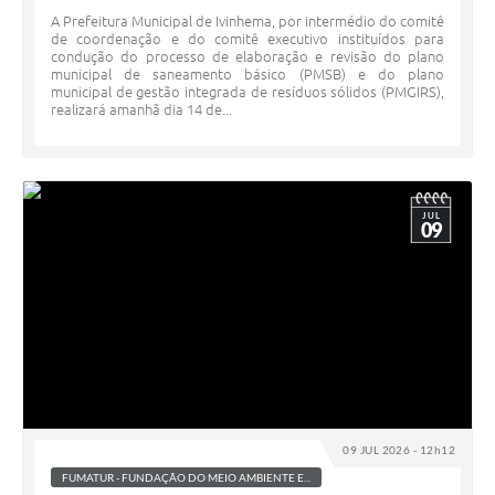
A Prefeitura Municipal de Ivinhema, por intermédio do comitê
de coordenação e do comitê executivo instituídos para
condução do processo de elaboração e revisão do plano
municipal de saneamento básico (PMSB) e do plano
municipal de gestão integrada de resíduos sólidos (PMGIRS),
realizará amanhã dia 14 de...
JUL
09
09 JUL 2026 - 12h12
FUMATUR - FUNDAÇÃO DO MEIO AMBIENTE E...