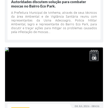
Autoridades discutem solução para combater
moscas no Bairro Eco Park.
A Prefeitura Municipal de Ivinhema, através de seus técnicos
da área Ambiental e de Vigilância Sanitária reuniu com
representantes da Usina Adecoagro, Policia Militar
Ambiental, Iagro e representante do Bairro Eco Park, para
discutir e traçar ações para mitigar os problemas causados
pela infestação de moscas...
JUL
08
08 JUL 2026 - 08h36