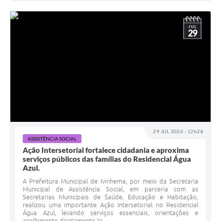
JUL
29
29 JUL 2026 - 12h28
ASSISTÊNCIA SOCIAL
Ação Intersetorial fortalece cidadania e aproxima
serviços públicos das famílias do Residencial Água
Azul.
A Prefeitura Municipal de Ivinhema, por meio da Secretaria
Municipal de Assistência Social, em parceria com as
Secretarias Municipais de Saúde, Educação e Habitação,
realizou uma importante Ação Intersetorial no Residencial
Água Azul, levando serviços essenciais, orientações e
acolhimento diretamente às...