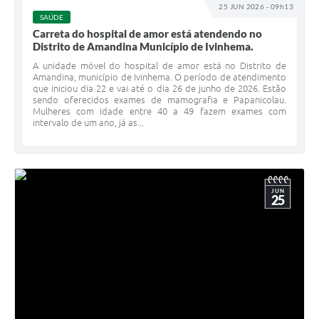
25 JUN 2026 - 09h13
SAÚDE
Carreta do hospital de amor está atendendo no
Distrito de Amandina Município de Ivinhema.
A unidade móvel do hospital de amor está no Distrito de
Amandina, município de Ivinhema. O período de atendimento
que iniciou dia 22 e vai até o dia 26 de junho de 2026. Estão
sendo oferecidos exames de mamografia e Papanicolau.
Mulheres com idade entre 40 a 49 fazem exames com
intervalo de um ano, já as...
JUN
25