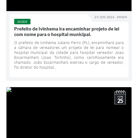
25 JUN 2026 - 09h09
SAÚDE
Prefeito de Ivinhema ira encaminhar projeto de lei
com nome para o hospital municipal.
O prefeito de Ivinhema Juliano Ferro (PL), encaminhará para
a câmara de vereadores um projeto de lei para nomear o
hospital municipal da cidade para hospital vereador Joao
Escarmanhani (Joao Tortinho), como carinhosamente era
chamado. João Escarmanhani exerceu o cargo de vereador,
foi diretor do hospital...
JUN
25