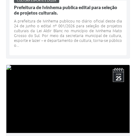
CULTURA ESPORTE E LAZER
Prefeitura de Ivinhema publica edital para seleção
de projetos culturais.
A prefeitura de Ivinhema publicou no diário oficial deste dia
24 de junho o edital nº 001/2026 para seleção de projetos
culturais da Lei Aldir Blanc no município de Ivinhema Mato
Grosso do Sul. Por meio da secretaria municipal de cultura,
esporte e lazer – e departamento de cultura, torna-se público
o...
JUN
25