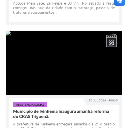
Atitude Meia Sete, Zé Felipe e DJ Vini. No sábado a festa
começou nas ruas da cidade com o tratoraço, passeio de
tratores e equipamentos...
JUL
20
20 JUL 2026 - 10h39
ASSISTÊNCIA SOCIAL
Município de Ivinhema inaugura amanhã reforma
do CRAS Triguenã.
A prefeitura de Ivinhema entregará amanhã dia 21 o prédio