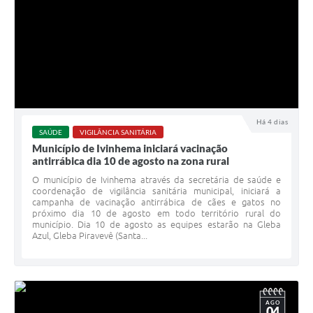
Há 4 dias
SAÚDE
VIGILÂNCIA SANITÁRIA
Município de Ivinhema iniciará vacinação
antirrábica dia 10 de agosto na zona rural
O município de Ivinhema através da secretária de saúde e
coordenação de vigilância sanitária municipal, iniciará a
campanha de vacinação antirrábica de cães e gatos no
próximo dia 10 de agosto em todo território rural do
município. Dia 10 de agosto as equipes estarão na Gleba
Azul, Gleba Piravevê (Santa...
AGO
04