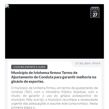
JUL
27
27 JUL 2026 - 07h55
CULTURA ESPORTE E LAZER
Município de Ivinhema firmou Termo de
Ajustamento de Conduta para garantir melhoria no
ginásio de esportes.
O município de Ivinhema firmou um termo de ajustamento de
conduta (TAC), com o Ministério Público Estadual, com o
intuito de garantir o uso do ginásio poliesportivo do
município. Pelo acordo, o Município reconhece a necessidade
urgente das adequações e assume este compromisso. Nesta
primeira etapa o...