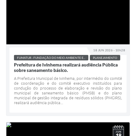
18 JUN 2026 - 10h28
FUMATUR - FUNDAÇÃO DO MEIO AMBIENTE E...
PLANEJAMENTO
Prefeitura de Ivinhema realizará audiência Pública
sobre saneamento básico.
A Prefeitura Municipal de Ivinhema, por intermédio do comitê
de coordenação e do comitê executivo instituídos para
condução do processo de elaboração e revisão do plano
municipal de saneamento básico (PMSB) e do plano
municipal de gestão integrada de resíduos sólidos (PMGIRS),
realizará audiência pública...
JUN
18