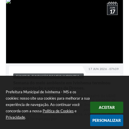
JUN
17
17 JUN 2026 - 07h39
FUMATUR - FUNDAÇÃO DO MEIO AMBIENTE E...
Semana do meio ambiente em Ivinhema terminou
com premiação e entrega de Drones.
Prefeitura Municipal de Ivinhema - MS e os
Nesta última segunda feira aconteceu no anfiteatro da UEMS
cookies: nosso site usa cookies para melhorar a sua
(Universidade Estadual de Mato Grosso do Sul- Unidade de
experiência de navegação. Ao continuar você
Ivinhema) a cerimônia de premiação do Projeto Ambiental
ACEITAR
“Cuidar hoje para Existir Amanhã”, para celebrar as
concorda com a nossa
Política de Cookies
e
atividades da semana do meio Ambiente. A semana do meio
Privacidade
.
ambiente foi marcada por...
PERSONALIZAR