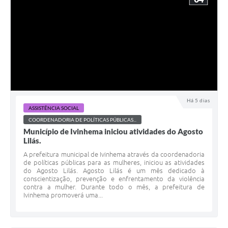
Há 5 dias
ASSISTÊNCIA SOCIAL
COORDENADORIA DE POLÍTICAS PÚBLICAS...
Município de Ivinhema iniciou atividades do Agosto
Lilás.
A prefeitura municipal de Ivinhema através da coordenadoria
de políticas públicas para as mulheres, iniciou as atividades
do Agosto Lilás. Agosto Lilás é um mês dedicado à
conscientização, prevenção e enfrentamento da violência
contra a mulher. Durante todo o mês, a prefeitura de
Ivinhema promoverá uma...