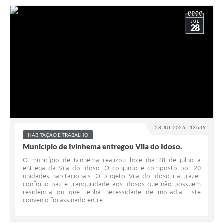
JUL
28
28 JUL 2026 - 13h39
HABITAÇÃO E TRABALHO
Município de Ivinhema entregou Vila do Idoso.
O município de Ivinhema realizou hoje dia 28 de julho a
entrega da Vila do Idoso. O conjunto é composto por 20
unidades habitacionais. O projeto Vila do Idoso irá trazer
conforto paz e tranquilidade aos idosos que não possuem
residência ou que tenha necessidade de moradia. Este
convenio foi assinado entre...