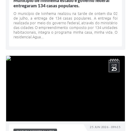
Município de Ivinhema estado e governo federal
entregaram 134 casas populares.
O município de Ivinhema realizou na tarde de ontem dia 02
de julho, a entrega de 134 casas populares. A entrega foi
realizada por meio do governo federal, através do ministério
das cidades O empreendimento composto por 134 unidades
habitacionais, integra o programa minha casa, minha vida. O
residencial Agua...
JUN
25
25 JUN 2026 - 09h15