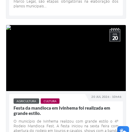
Marco Legal, são etapas obrigatórias na elaboração dos
planos municipais...
JUL
20
20 JUL 2026 - 10h46
AGRICULTURA
CULTURA
Festa da mandioca em Ivinhema foi realizada em
grande estilo.
O município de Ivinhema realizou com grande estilo o 4º
Rodeio Mandioca Fest. A festa iniciou na sexta feira com
abertura do rodeio em touros e cavalos, shows com a banda