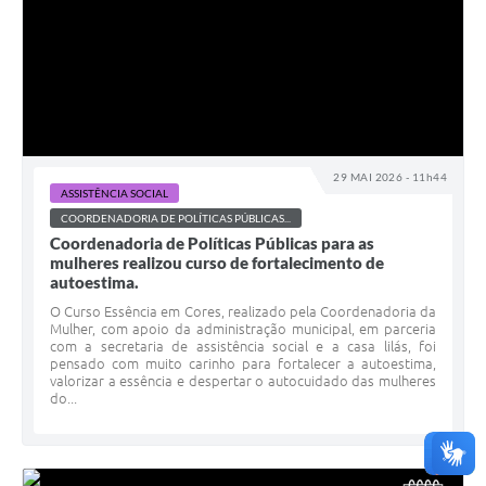
29 MAI 2026 - 11h44
ASSISTÊNCIA SOCIAL
COORDENADORIA DE POLÍTICAS PÚBLICAS...
Coordenadoria de Políticas Públicas para as
mulheres realizou curso de fortalecimento de
autoestima.
O Curso Essência em Cores, realizado pela Coordenadoria da
Mulher, com apoio da administração municipal, em parceria
com a secretaria de assistência social e a casa lilás, foi
pensado com muito carinho para fortalecer a autoestima,
valorizar a essência e despertar o autocuidado das mulheres
do...