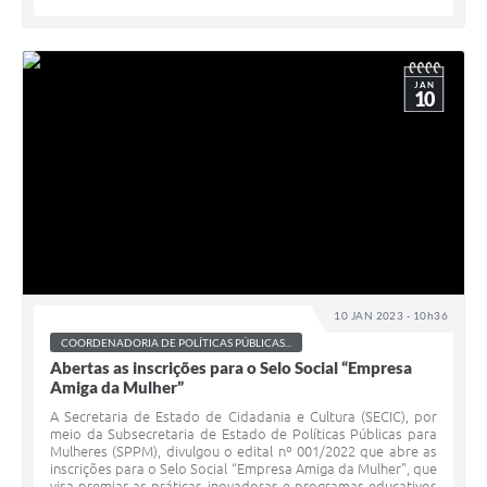
JAN
10
10 JAN 2023 - 10h36
COORDENADORIA DE POLÍTICAS PÚBLICAS...
Abertas as inscrições para o Selo Social “Empresa
Amiga da Mulher”
A Secretaria de Estado de Cidadania e Cultura (SECIC), por
meio da Subsecretaria de Estado de Políticas Públicas para
Mulheres (SPPM), divulgou o edital nº 001/2022 que abre as
inscrições para o Selo Social “Empresa Amiga da Mulher”, que
visa premiar as práticas inovadoras e programas educativos