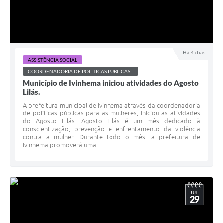
Há 4 dias
ASSISTÊNCIA SOCIAL
COORDENADORIA DE POLÍTICAS PÚBLICAS...
Município de Ivinhema iniciou atividades do Agosto
Lilás.
A prefeitura municipal de Ivinhema através da coordenadoria
de políticas públicas para as mulheres, iniciou as atividades
do Agosto Lilás. Agosto Lilás é um mês dedicado à
conscientização, prevenção e enfrentamento da violência
contra a mulher. Durante todo o mês, a prefeitura de
Ivinhema promoverá uma...
JUL
29