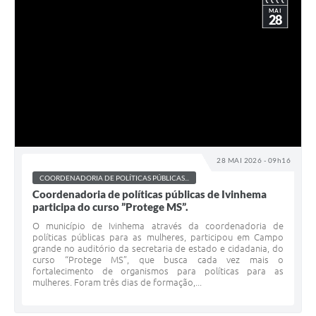
MAI
28
28 MAI 2026 - 09h16
COORDENADORIA DE POLÍTICAS PÚBLICAS...
Coordenadoria de políticas públicas de Ivinhema
participa do curso ”Protege MS”.
O município de Ivinhema através da coordenadoria de
políticas públicas para as mulheres, participou em Campo
grande no auditório da secretaria de estado e cidadania, do
curso “Protege MS”, que busca cada vez mais o
fortalecimento de organismos para políticas para as
mulheres. Foram três dias de formação,...