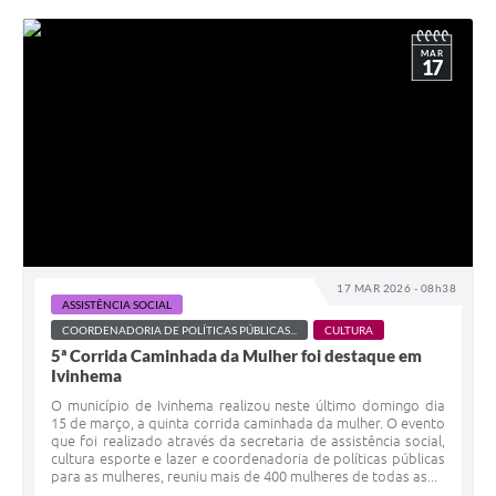
MAR
17
17 MAR 2026 - 08h38
ASSISTÊNCIA SOCIAL
COORDENADORIA DE POLÍTICAS PÚBLICAS...
CULTURA
5ª Corrida Caminhada da Mulher foi destaque em
Ivinhema
O município de Ivinhema realizou neste último domingo dia
15 de março, a quinta corrida caminhada da mulher. O evento
que foi realizado através da secretaria de assistência social,
cultura esporte e lazer e coordenadoria de políticas públicas
para as mulheres, reuniu mais de 400 mulheres de todas as...