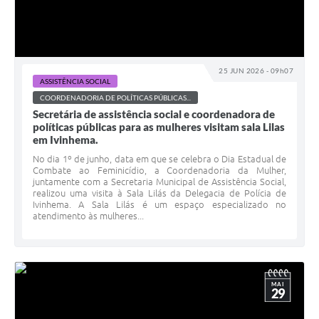
25 JUN 2026 - 09h07
ASSISTÊNCIA SOCIAL
COORDENADORIA DE POLÍTICAS PÚBLICAS...
Secretária de assistência social e coordenadora de
políticas públicas para as mulheres visitam sala Lilas
em Ivinhema.
No dia 1º de junho, data em que se celebra o Dia Estadual de
Combate ao Feminicídio, a Coordenadoria da Mulher,
juntamente com a Secretaria Municipal de Assistência Social,
realizou uma visita à Sala Lilás da Delegacia de Polícia de
Ivinhema. A Sala Lilás é um espaço especializado no
atendimento às mulheres...
MAI
29