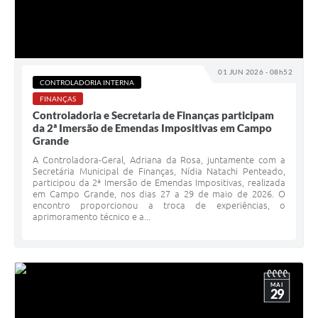
01 JUN 2026 - 08h52
CONTROLADORIA INTERNA
FINANÇAS
Controladoria e Secretaria de Finanças participam
da 2ª Imersão de Emendas Impositivas em Campo
Grande
A Controladora-Geral, Adriana da Rosa, juntamente com a
Secretária Municipal de Finanças, Nídia Natachi Penteado,
participou da 2ª Imersão de Emendas Impositivas, realizada
em Campo Grande, nos dias 27 a 29 de maio de 2026. O
encontro proporcionou a troca de experiências, o
aprimoramento técnico e a...
MAI
29