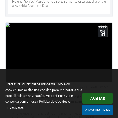
Helena Ronicci Marciano, ou seja, somente esta quadra entre
a Avenida Brasil e a Rua...
MAR
31
Prefeitura Municipal de Ivinhema - MS e os
31 MAR 2026 - 07h34
cookies: nosso site usa cookies para melhorar a sua
PLANEJAMENTO
experiência de navegação. Ao continuar você
Ivinhema realizou audiência pública de
ACEITAR
apresentação da lei de diretrizes orçamentarias de
concorda com a nossa
Política de Cookies
e
2027.
Privacidade
.
PERSONALIZAR
A prefeitura municipal de Ivinhema realizou através da
secretária de planejamento, audiência pública de