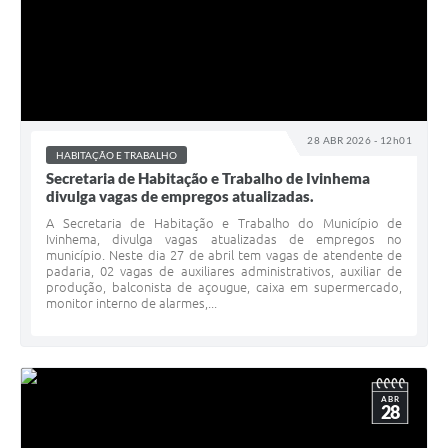
28 ABR 2026 - 12h01
HABITAÇÃO E TRABALHO
Secretaria de Habitação e Trabalho de Ivinhema
divulga vagas de empregos atualizadas.
A Secretaria de Habitação e Trabalho do Município de
Ivinhema, divulga vagas atualizadas de empregos no
município. Neste dia 27 de abril tem vagas de atendente de
padaria, 02 vagas de auxiliares administrativos, auxiliar de
produção, balconista de açougue, caixa em supermercado,
monitor interno de alarmes,...
ABR
28