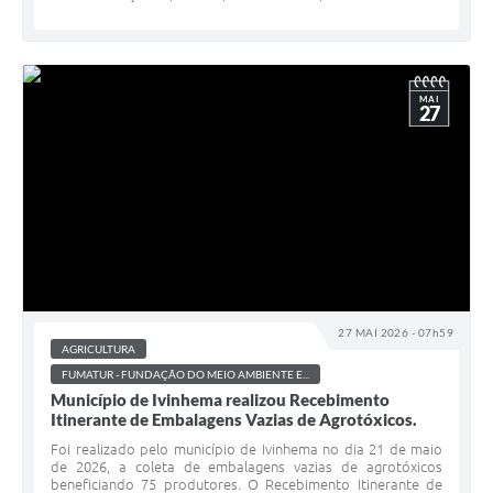
MAI
27
27 MAI 2026 - 07h59
AGRICULTURA
FUMATUR - FUNDAÇÃO DO MEIO AMBIENTE E...
Município de Ivinhema realizou Recebimento
Itinerante de Embalagens Vazias de Agrotóxicos.
Foi realizado pelo município de Ivinhema no dia 21 de maio
de 2026, a coleta de embalagens vazias de agrotóxicos
beneficiando 75 produtores. O Recebimento Itinerante de