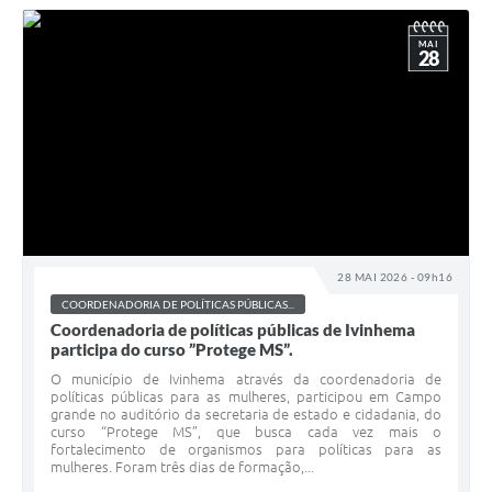
MAI
28
28 MAI 2026 - 09h16
COORDENADORIA DE POLÍTICAS PÚBLICAS...
Coordenadoria de políticas públicas de Ivinhema
participa do curso ”Protege MS”.
O município de Ivinhema através da coordenadoria de
políticas públicas para as mulheres, participou em Campo
grande no auditório da secretaria de estado e cidadania, do
curso “Protege MS”, que busca cada vez mais o
fortalecimento de organismos para políticas para as
mulheres. Foram três dias de formação,...