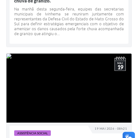
chuva de granizo.
Na manhã desta segunda-feira, equipes das secretarias
municipais de Ivinhema se reuniram juntamente com
representantes da Defesa Civil do Estado de Mato Grosso do
Sul para definir estratégias emergenciais com o objetivo de
amenizar os danos causados pela forte chuva acompanhada
de granizo que atingiu o...
MAI
19
19 MAI 2026 - 08h21
ASSISTÊNCIA SOCIAL