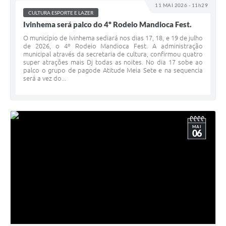
11 MAI 2026 - 11h29
CULTURA ESPORTE E LAZER
Ivinhema será palco do 4º Rodeio Mandioca Fest.
O município de Ivinhema sediará nos dias 17, 18, e 19 de julho
de 2026, o 4º Rodeio Mandioca Fest. A administração
municipal através da secretaria de cultura, confirmou quatro
super atrações mais Dj todas as noites. No dia 17 sobe ao
palco o grupo de pagode Atitude Meia Sete e na sequencia
será a vez do...
MAI
06