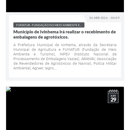
30 ABR 2026 - 10h59
FUMATUR - FUNDAÇÃO DO MEIO AMBIENTE E...
Município de Ivinhema irá realizar o recebimento de
embalagens de agrotóxicos.
A Prefeitura Municipal de Ivinhema, através da Secretaria
Municipal de Agricultura e FUMATUR (Fundação de Meio
Ambiente e Turismo), INPEV (Instituto Nacional de
Processamento de Embalagens Vazias), ARANAV, (Associação
de Revendedores de Agrotóxicos de Navirai), Polícia Militar
Ambiental, Agraer, Iagro,...
ABR
29