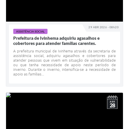
29 ABR 2026 - 08h20
ASSISTÊNCIA SOCIAL
Prefeitura de Ivinhema adquiriu agasalhos e
cobertores para atender famílias carentes.
A prefeitura municipal de Ivinhema através da secretaria de
assistência social, adquiriu agasalhos e cobertores para
atender pessoas que vivem em situação de vulnerabilidade
ou que tenha necessidade de apoio neste período de
inverno. Durante o inverno, intensifica-se a necessidade de
apoio as famílias...
ABR
28