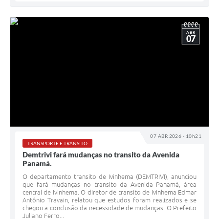
ABR
07
07 ABR 2026 - 10h21
TRANSPORTE E TRÂNSITO
Demtrivi fará mudanças no transito da Avenida
Panamá.
O departamento transito de Ivinhema (DEMTRIVI), anunciou
que fará mudanças no transito da Avenida Panamá, área
central de Ivinhema. O diretor de transito de Ivinhema Edmar
Antônio Travain, relatou que estudos foram realizados e se
chegou a conclusão da necessidade de mudanças. O Prefeito
Juliano Ferro...