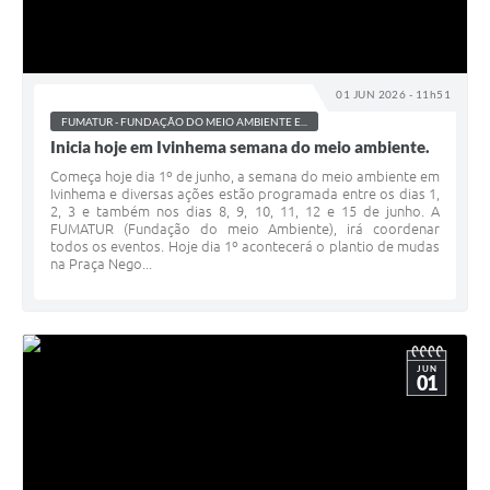
01 JUN 2026 - 11h51
FUMATUR - FUNDAÇÃO DO MEIO AMBIENTE E...
Inicia hoje em Ivinhema semana do meio ambiente.
Começa hoje dia 1º de junho, a semana do meio ambiente em
Ivinhema e diversas ações estão programada entre os dias 1,
2, 3 e também nos dias 8, 9, 10, 11, 12 e 15 de junho. A
FUMATUR (Fundação do meio Ambiente), irá coordenar
todos os eventos. Hoje dia 1º acontecerá o plantio de mudas
na Praça Nego...
JUN
01