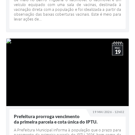
veículo equipado com uma sala de vacinas, destinada à
vacinação direta com a população e foi idealizada a partir da
observação das baixas coberturas vacinais. Este é meio para
levar ações de...
MAI
19
19 MAI 2026 - 12h02
Prefeitura prorroga vencimento
da primeira parcela e cota única do IPTU.
A Prefeitura Municipal informa à população que o prazo para
pagamento da primeira parcela do IPTU 2026, bem como da