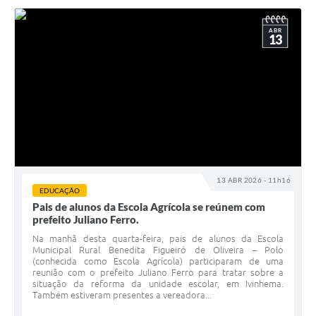
ABR
13
13 ABR 2026 - 11h16
EDUCAÇÃO
Pais de alunos da Escola Agrícola se reúnem com
prefeito Juliano Ferro.
Na manhã desta quarta-feira, pais de alunos da Escola
Municipal Rural Benedita Figueiró de Oliveira – Polo
(conhecida como Escola Agrícola) participaram de uma
reunião com o prefeito Juliano Ferro para tratar sobre a
situação da reforma da unidade escolar, em Ivinhema.
Também estiveram presentes a vereadora...