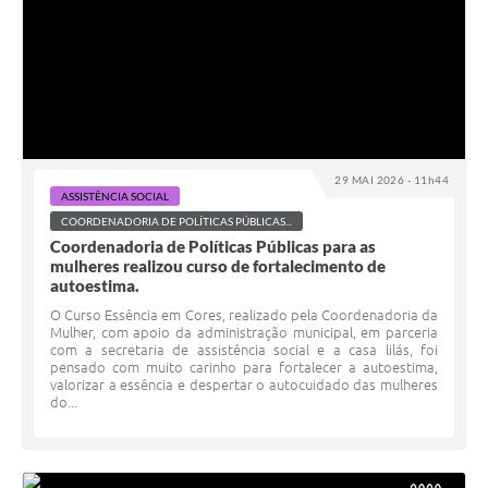
29 MAI 2026 - 11h44
ASSISTÊNCIA SOCIAL
COORDENADORIA DE POLÍTICAS PÚBLICAS...
Coordenadoria de Políticas Públicas para as
mulheres realizou curso de fortalecimento de
autoestima.
O Curso Essência em Cores, realizado pela Coordenadoria da
Mulher, com apoio da administração municipal, em parceria
com a secretaria de assistência social e a casa lilás, foi
pensado com muito carinho para fortalecer a autoestima,
valorizar a essência e despertar o autocuidado das mulheres
do...