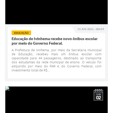
15 JUN 2026 - 08h39
EDUCAÇÃO
Educação de Ivinhema recebe novo ônibus escolar
por meio do Governo Federal.
A Prefeitura de Ivinhema, por meio da Secretaria Municipal
de Educação, recebeu mais um ônibus escolar com
capacidade para 44 passageiros, destinado ao transporte
dos estudantes da rede municipal de ensino. O veículo foi
adquirido por meio do PAR 4, do Governo Federal, com
investimento total de R$...
JUN
02