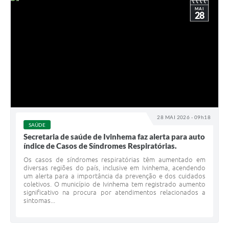
MAI
28
28 MAI 2026 - 09h18
SAÚDE
Secretaria de saúde de Ivinhema faz alerta para auto
índice de Casos de Síndromes Respiratórias.
Os casos de síndromes respiratórias têm aumentado em
diversas regiões do país, inclusive em Ivinhema, acendendo
um alerta para a importância da prevenção e dos cuidados
coletivos. O município de Ivinhema tem registrado aumento
significativo na procura por atendimentos relacionados a
sintomas...