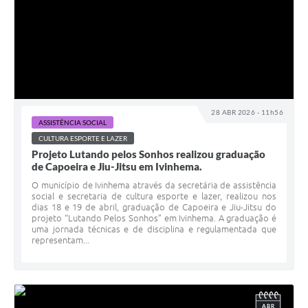
28 ABR 2026 - 11h56
ASSISTÊNCIA SOCIAL
CULTURA ESPORTE E LAZER
Projeto Lutando pelos Sonhos realizou graduação
de Capoeira e Jiu-Jitsu em Ivinhema.
O município de Ivinhema através da secretária de assistência
social e secretaria de cultura esporte e lazer, realizou nos
dias 18 e 19 de abril, graduação de Capoeira e Jiu-Jitsu do
projeto “Lutando Pelos Sonhos” em Ivinhema. A graduação é
uma jornada técnicas e de disciplina e regulamentada que
representam...
ABR