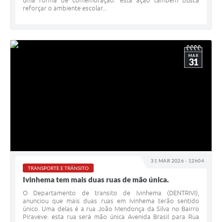
uma forma de comemoração: esta ação também busca
reforçar o ambiente escolar...
MAR
31
31 MAR 2026 - 12h04
TRANSPORTE E TRÂNSITO
Ivinhema tem mais duas ruas de mão única.
O Departamento de transito de Ivinhema (DENTRIVI),
anunciou que mais duas ruas em Ivinhema terão sentido
único. Uma delas é a rua João Mendonça da Silva no Bairro
Piraveve: esta rua será mão única Avenida Brasil para Rua