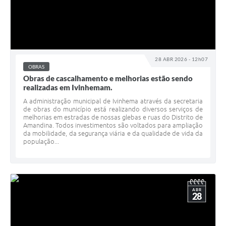
28 ABR 2026 - 12h07
OBRAS
Obras de cascalhamento e melhorias estão sendo
realizadas em Ivinhemam.
A administração municipal de Ivinhema através da secretaria
de obras do município está realizando diversos serviços de
melhorias em estradas de nossas glebas e ruas do Distrito de
Amandina. Todos investimentos são voltados para ampliação
da mobilidade, da segurança viária e da qualidade de vida da
população...
ABR
28