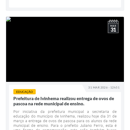
MAR
31
31 MAR 2026 - 12h51
EDUCAÇÃO
Prefeitura de Ivinhema realizou entrega de ovos de
pascoa na rede municipal de ensino.
Por iniciativa da prefeitura municipal a secretaria de
educação do município de Ivinhema, realizou hoje dia 31 de
março a entrega de ovos de pascoa para os alunos da rede
municipal de ensino. Para o prefeito Juliano Ferro, esta é