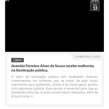
ABR
13
13 ABR 2026 - 11h20
OBRAS
Avenida Fermino Alves de Souza recebe melhorias
na iluminação publica.
O setor de iluminação pública vem recebendo diversos
investimentos em Ivinhema, por se tratar de algo muito
importante para pedestres, ciclista e de modo geral, ganhos
com segurança pública. Esse serviço é essencial para que as
atividades noturnas na área urbana sejam realizadas, além de
proporcionar o...