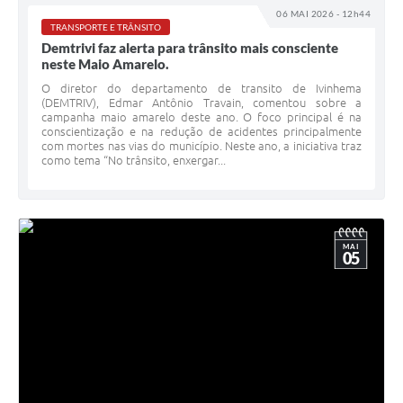
06 MAI 2026 - 12h44
TRANSPORTE E TRÂNSITO
Demtrivi faz alerta para trânsito mais consciente
neste Maio Amarelo.
O diretor do departamento de transito de Ivinhema
(DEMTRIV), Edmar Antônio Travain, comentou sobre a
campanha maio amarelo deste ano. O foco principal é na
conscientização e na redução de acidentes principalmente
com mortes nas vias do município. Neste ano, a iniciativa traz
como tema “No trânsito, enxergar...
MAI
05