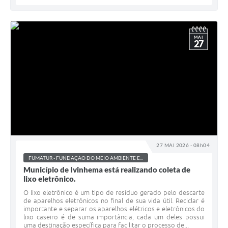
MAI
27
27 MAI 2026 - 08h04
FUMATUR - FUNDAÇÃO DO MEIO AMBIENTE E...
Município de Ivinhema está realizando coleta de
lixo eletrônico.
O lixo eletrônico é um tipo de resíduo gerado pelo descarte
de aparelhos eletrônicos no final de sua vida útil. Reciclar é
importante e separar os aparelhos elétricos e eletrônicos do
lixo caseiro é de suma importância, cada um deles possui
uma destinação específica para facilitar o processo de...