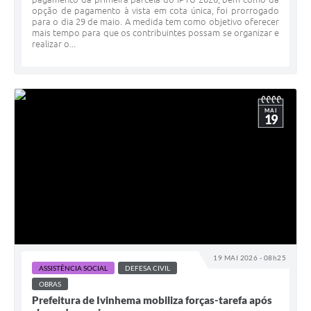
opção de pagamento à vista em cota única, foi prorrogado
para o dia 29 de maio. A medida tem como objetivo oferecer
mais tempo para que os contribuintes possam se organizar e
realizar o...
MAI
19
19 MAI 2026 - 08h25
ASSISTÊNCIA SOCIAL
DEFESA CIVIL
OBRAS
Prefeitura de Ivinhema mobiliza forças-tarefa após