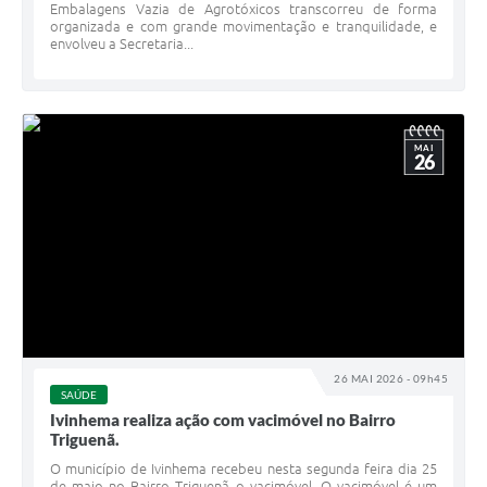
Embalagens Vazia de Agrotóxicos transcorreu de forma
organizada e com grande movimentação e tranquilidade, e
envolveu a Secretaria...
MAI
26
26 MAI 2026 - 09h45
SAÚDE
Ivinhema realiza ação com vacimóvel no Bairro
Triguenã.
O município de Ivinhema recebeu nesta segunda feira dia 25
de maio no Bairro Triguenã o vacimóvel. O vacimóvel é um