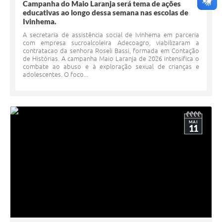
Campanha do Maio Laranja será tema de ações
educativas ao longo dessa semana nas escolas de
Ivinhema.
A secretaria de assistência social de Ivinhema em parceria
com empresa sucroalcoleira Adecoagro, viabilizaram a
contratacao da senhora Roseli Bassi, formada em Contação
de Histórias. A campanha Maio Laranja de 2026 intensifica o
combate ao abuso e à exploração sexual de crianças e
adolescentes. O foco...
MAI
11