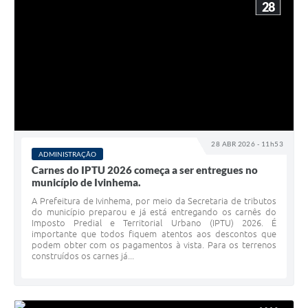
28
28 ABR 2026 - 11h53
ADMINISTRAÇÃO
Carnes do IPTU 2026 começa a ser entregues no
município de Ivinhema.
A Prefeitura de Ivinhema, por meio da Secretaria de tributos
do município preparou e já está entregando os carnês do
Imposto Predial e Territorial Urbano (IPTU) 2026. É
importante que todos fiquem atentos aos descontos que
podem obter com os pagamentos à vista. Para os terrenos
construídos os carnes já...