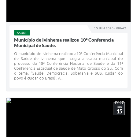
15 JUN 2026 - 08h42
SAÚDE
Município de Ivinhema realizou 10ª Conferencia
Municipal de Saúde.
O município de Ivinhema realizou a10ª Conferência Municipal
de Saúde de Ivinhema que integra a etapa municipal do
processo da 18ª Conferência Nacional de Saúde e da 11ª
Conferência Estadual de Saúde de Mato Grosso do Sul. Com
o tema: “Saúde, Democracia, Soberania e SUS: cuidar do
povo é cuidar do Brasil”. A...
JUN
15