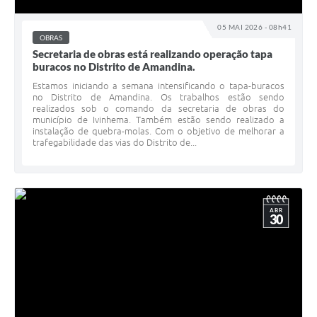
05 MAI 2026 - 08h41
OBRAS
Secretaria de obras está realizando operação tapa
buracos no Distrito de Amandina.
Estamos iniciando a semana intensificando o tapa-buracos
no Distrito de Amandina. Os trabalhos estão sendo
realizados sob o comando da secretaria de obras do
município de Ivinhema. Também estão sendo realizado a
instalação de quebra-molas. Com o objetivo de melhorar a
trafegabilidade das vias do Distrito de...
ABR
30