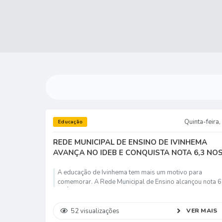
Quinta-feira
Educação
REDE MUNICIPAL DE ENSINO DE IVINHEMA
AVANÇA NO IDEB E CONQUISTA NOTA 6,3 NO
ANOS INICIAIS DO ENSINO FUNDAMENTAL
A educação de Ivinhema tem mais um motivo para
comemorar. A Rede Municipal de Ensino alcançou nota 6
no Índice de Desenvolvimento da Educação Básica (IDEB
2025, referente aos anos iniciais do Ensino Fundamental
(1º ao 5º ano), superando...
52
visualizações
VER MAIS