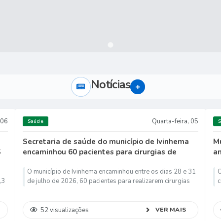
Notícias
VER MAIS
06
Quarta-feira
05
Saúde
Secretaria de saúde do município de Ivinhema
Mu
S
encaminhou 60 pacientes para cirurgias de
an
cataratas
O município de Ivinhema encaminhou entre os dias 28 e 31
O
,3
de julho de 2026, 60 pacientes para realizarem cirurgias
c
)
de cataratas. Os atendimentos e cirurgias aconteceram no
c
município de Itaporã. Na oportunidade o governo federal
p
enviou os...
m
52
visualizações
VER MAIS