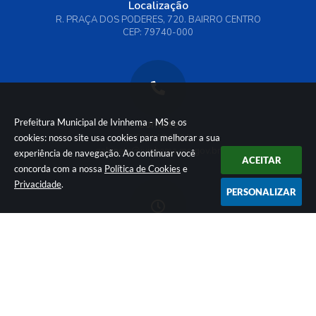
Localização
R. PRAÇA DOS PODERES, 720. BAIRRO CENTRO
CEP: 79740-000
Prefeitura Municipal de Ivinhema - MS e os
Contato
cookies: nosso site usa cookies para melhorar a sua
(67) 3442 6150
gabinete@ivinhema.ms.gov.br
experiência de navegação. Ao continuar você
ACEITAR
concorda com a nossa
Política de Cookies
e
Privacidade
.
PERSONALIZAR
Atendimento
De Segunda-feira a Sexta-feira das 07:00h às 13:00h