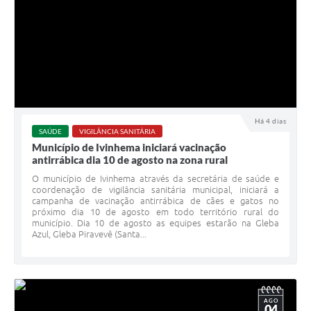
Há 4 dias
SAÚDE
VIGILÂNCIA SANITÁRIA
Município de Ivinhema iniciará vacinação
antirrábica dia 10 de agosto na zona rural
O município de Ivinhema através da secretária de saúde e
coordenação de vigilância sanitária municipal, iniciará a
campanha de vacinação antirrábica de cães e gatos no
próximo dia 10 de agosto em todo território rural do
município. Dia 10 de agosto as equipes estarão na Gleba
Azul, Gleba Piravevê (Santa...
AGO
04