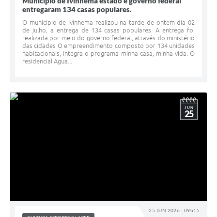
Município de Ivinhema estado e governo federal
entregaram 134 casas populares.
O município de Ivinhema realizou na tarde de ontem dia 02
de julho, a entrega de 134 casas populares. A entrega foi
realizada por meio do governo federal, através do ministério
das cidades O empreendimento composto por 134 unidades
habitacionais, integra o programa minha casa, minha vida. O
residencial Agua...
JUN
25
25 JUN 2026 - 09h15