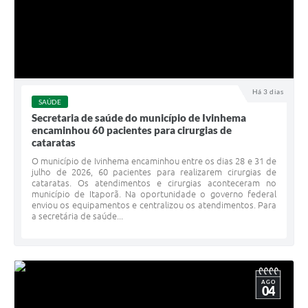
Há 3 dias
SAÚDE
Secretaria de saúde do município de Ivinhema
encaminhou 60 pacientes para cirurgias de
cataratas
O município de Ivinhema encaminhou entre os dias 28 e 31 de
julho de 2026, 60 pacientes para realizarem cirurgias de
cataratas. Os atendimentos e cirurgias aconteceram no
município de Itaporã. Na oportunidade o governo federal
enviou os equipamentos e centralizou os atendimentos. Para
a secretária de saúde...
AGO
04