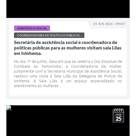
25 JUN 2026 - 09h07
ASSISTÊNCIA SOCIAL
COORDENADORIA DE POLÍTICAS PÚBLICAS...
Secretária de assistência social e coordenadora de
políticas públicas para as mulheres visitam sala Lilas
em Ivinhema.
No dia 1º de junho, data em que se celebra o Dia Estadual de
Combate ao Feminicídio, a Coordenadoria da Mulher,
juntamente com a Secretaria Municipal de Assistência Social,
realizou uma visita à Sala Lilás da Delegacia de Polícia de
Ivinhema. A Sala Lilás é um espaço especializado no
atendimento às mulheres...
JUN
25