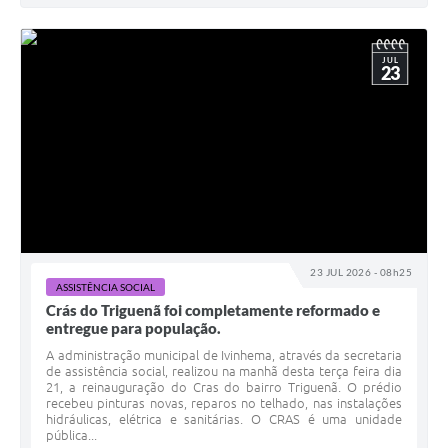
JUL
23
23 JUL 2026 - 08h25
ASSISTÊNCIA SOCIAL
Crás do Triguenã foi completamente reformado e
entregue para população.
A administração municipal de Ivinhema, através da secretaria
de assistência social, realizou na manhã desta terça feira dia
21, a reinauguração do Cras do bairro Triguenã. O prédio
recebeu pinturas novas, reparos no telhado, nas instalações
hidráulicas, elétrica e sanitárias. O CRAS é uma unidade
pública...