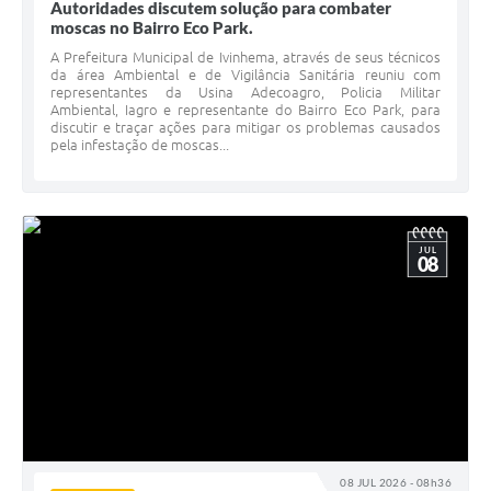
Autoridades discutem solução para combater
moscas no Bairro Eco Park.
A Prefeitura Municipal de Ivinhema, através de seus técnicos
da área Ambiental e de Vigilância Sanitária reuniu com
representantes da Usina Adecoagro, Policia Militar
Ambiental, Iagro e representante do Bairro Eco Park, para
discutir e traçar ações para mitigar os problemas causados
pela infestação de moscas...
JUL
08
08 JUL 2026 - 08h36