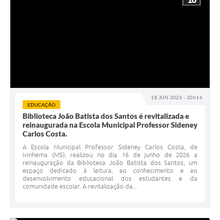
18 JUN 2026 - 10h16
EDUCAÇÃO
Biblioteca João Batista dos Santos é revitalizada e
reinaugurada na Escola Municipal Professor Sideney
Carlos Costa.
A Escola Municipal Professor Sideney Carlos Costa, de
Ivinhema (MS), realizou no dia 16 de junho de 2026 a
reinauguração da Biblioteca João Batista dos Santos, um
espaço dedicado à leitura, ao conhecimento e ao
desenvolvimento educacional dos estudantes e da
comunidade escolar. A revitalização da...