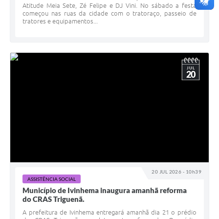
Atitude Meia Sete, Zé Felipe e DJ Vini. No sábado a festa
começou nas ruas da cidade com o tratoraço, passeio de
tratores e equipamentos...
JUL
20
20 JUL 2026 - 10h39
ASSISTÊNCIA SOCIAL
Município de Ivinhema inaugura amanhã reforma
do CRAS Triguenã.
A prefeitura de Ivinhema entregará amanhã dia 21 o prédio