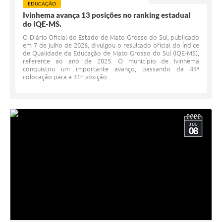
EDUCAÇÃO
Ivinhema avança 13 posições no ranking estadual
do IQE-MS.
O Diário Oficial do Estado de Mato Grosso do Sul, publicado
em 7 de julho de 2026, divulgou o resultado oficial do Índice
de Qualidade da Educação de Mato Grosso do Sul (IQE-MS),
referente ao ano de 2025. O município de Ivinhema
conquistou um importante avanço, passando da 44ª
colocação para a 31ª posição...
JUL
08