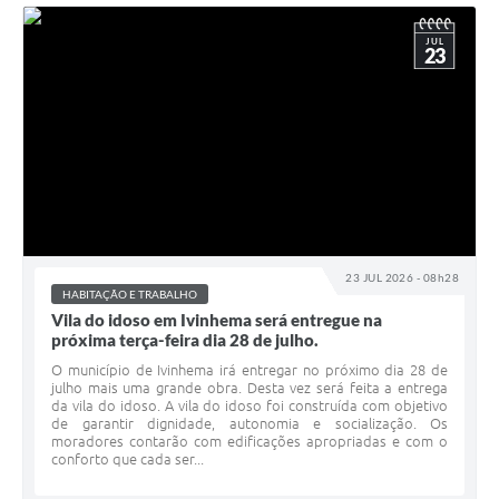
JUL
23
23 JUL 2026 - 08h28
HABITAÇÃO E TRABALHO
Vila do idoso em Ivinhema será entregue na
próxima terça-feira dia 28 de julho.
O município de Ivinhema irá entregar no próximo dia 28 de
julho mais uma grande obra. Desta vez será feita a entrega
da vila do idoso. A vila do idoso foi construída com objetivo
de garantir dignidade, autonomia e socialização. Os
moradores contarão com edificações apropriadas e com o
conforto que cada ser...