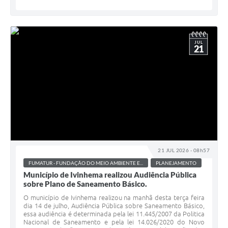
JUL
21
21 JUL 2026 - 08h57
FUMATUR - FUNDAÇÃO DO MEIO AMBIENTE E...
PLANEJAMENTO
Município de Ivinhema realizou Audiência Pública
sobre Plano de Saneamento Básico.
O município de Ivinhema realizou na manhã desta terça feira
dia 14 de julho, Audiência Pública sobre Saneamento Básico,
essa audiência é determinada pela lei 11.445/2007 da Politica
Nacional de Saneamento e pela lei 14.026/2020 do Novo