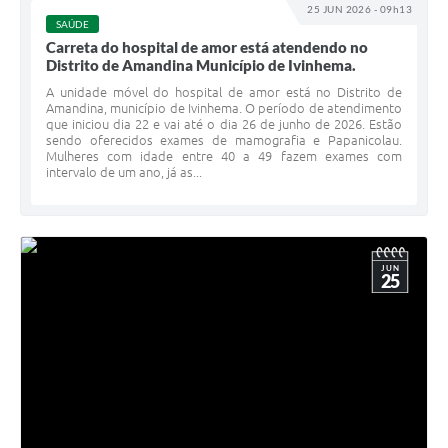
25 JUN 2026 - 09h13
SAÚDE
Carreta do hospital de amor está atendendo no
Distrito de Amandina Município de Ivinhema.
A unidade móvel do hospital de amor está no Distrito de
Amandina, município de Ivinhema. O período de atendimento
que iniciou dia 22 e vai até o dia 26 de junho de 2026. Estão
sendo oferecidos exames de mamografia e Papanicolau.
Mulheres com idade entre 40 a 49 fazem exames com
intervalo de um ano, já as...
JUN
25