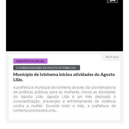
Há 4 dias
ASSISTÊNCIA SOCIAL
COORDENADORIA DE POLÍTICAS PÚBLICAS...
Município de Ivinhema iniciou atividades do Agosto
Lilás.
A prefeitura municipal de Ivinhema através da coordenadoria
de políticas públicas para as mulheres, iniciou as atividades
do Agosto Lilás. Agosto Lilás é um mês dedicado à
conscientização, prevenção e enfrentamento da violência
contra a mulher. Durante todo o mês, a prefeitura de
Ivinhema promoverá uma...