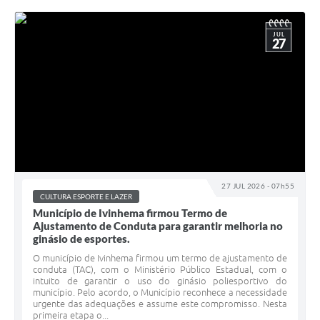
JUL
27
27 JUL 2026 - 07h55
CULTURA ESPORTE E LAZER
Município de Ivinhema firmou Termo de
Ajustamento de Conduta para garantir melhoria no
ginásio de esportes.
O município de Ivinhema firmou um termo de ajustamento de
conduta (TAC), com o Ministério Público Estadual, com o
intuito de garantir o uso do ginásio poliesportivo do
município. Pelo acordo, o Município reconhece a necessidade
urgente das adequações e assume este compromisso. Nesta
primeira etapa o...