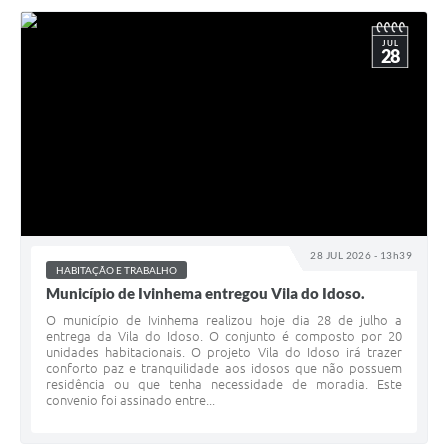
JUL
28
28 JUL 2026 - 13h39
HABITAÇÃO E TRABALHO
Município de Ivinhema entregou Vila do Idoso.
O município de Ivinhema realizou hoje dia 28 de julho a
entrega da Vila do Idoso. O conjunto é composto por 20
unidades habitacionais. O projeto Vila do Idoso irá trazer
conforto paz e tranquilidade aos idosos que não possuem
residência ou que tenha necessidade de moradia. Este
convenio foi assinado entre...