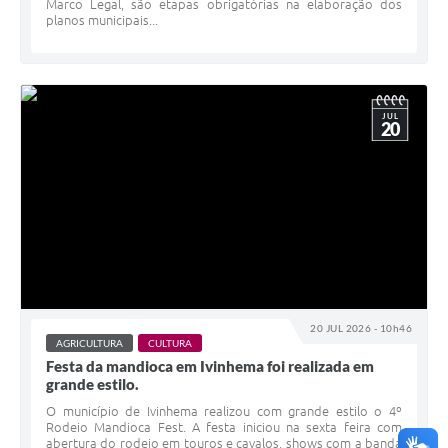
Marco Legal, são etapas obrigatórias na elaboração dos
planos municipais...
JUL
20
20 JUL 2026 - 10h46
AGRICULTURA
CULTURA
Festa da mandioca em Ivinhema foi realizada em
grande estilo.
O município de Ivinhema realizou com grande estilo o 4º
Rodeio Mandioca Fest. A festa iniciou na sexta feira com
abertura do rodeio em touros e cavalos, shows com a banda