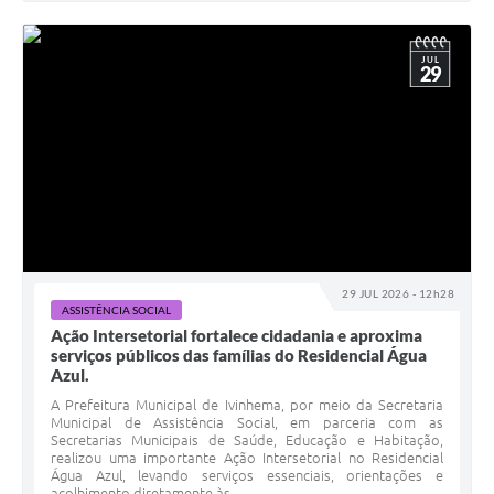
JUL
29
29 JUL 2026 - 12h28
ASSISTÊNCIA SOCIAL
Ação Intersetorial fortalece cidadania e aproxima
serviços públicos das famílias do Residencial Água
Azul.
A Prefeitura Municipal de Ivinhema, por meio da Secretaria
Municipal de Assistência Social, em parceria com as
Secretarias Municipais de Saúde, Educação e Habitação,
realizou uma importante Ação Intersetorial no Residencial
Água Azul, levando serviços essenciais, orientações e
acolhimento diretamente às...