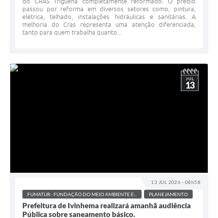
do CRAS Triguenã completamente reformado. O prédio
passou por reforma em diversos setores como, pintura,
elétrica, telhado, instalações hidráulicas e sanitárias. A
melhoria do Cras representa uma atenção diferenciada,
tanto para quem trabalha quanto...
JUL
13
13 JUL 2026 - 08h58
FUMATUR - FUNDAÇÃO DO MEIO AMBIENTE E...
PLANEJAMENTO
Prefeitura de Ivinhema realizará amanhã audiência
Pública sobre saneamento básico.