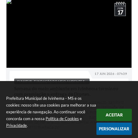
JUN
17
17 JUN 2026 - 07h39
FUMATUR - FUNDAÇÃO DO MEIO AMBIENTE E...
Semana do meio ambiente em Ivinhema terminou
com premiação e entrega de Drones.
Prefeitura Municipal de Ivinhema - MS e os
Nesta última segunda feira aconteceu no anfiteatro da UEMS
cookies: nosso site usa cookies para melhorar a sua
(Universidade Estadual de Mato Grosso do Sul- Unidade de
experiência de navegação. Ao continuar você
Ivinhema) a cerimônia de premiação do Projeto Ambiental
ACEITAR
“Cuidar hoje para Existir Amanhã”, para celebrar as
concorda com a nossa
Política de Cookies
e
atividades da semana do meio Ambiente. A semana do meio
Privacidade
.
ambiente foi marcada por...
PERSONALIZAR