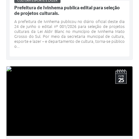
CULTURA ESPORTE E LAZER
Prefeitura de Ivinhema publica edital para seleção
de projetos culturais.
A prefeitura de Ivinhema publicou no diário oficial deste dia
24 de junho o edital nº 001/2026 para seleção de projetos
culturais da Lei Aldir Blanc no município de Ivinhema Mato
Grosso do Sul. Por meio da secretaria municipal de cultura,
esporte e lazer – e departamento de cultura, torna-se público
o...
JUN
25