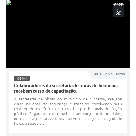
JUL
30
30 JUL 2026 - 12h50
OBRAS
Colaboradores da secretaria de obras de Ivinhema
recebem curso de capacitação.
A secretaria de obras do município de Ivinhema, realizou
curso na área de segurança e trabalho envolvendo seus
colaboradores. O foco é capacitar profissionais do órgão
público. Segurança do trabalho é um conjunto de medidas,
normas e ações preventivas que visa proteger a integridade
física, a saúde e a...