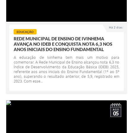
Há 2 dias
EDUCAÇÃO
REDE MUNICIPAL DE ENSINO DE IVINHEMA
AVANÇA NO IDEB E CONQUISTA NOTA 6,3 NOS
ANOS INICIAIS DO ENSINO FUNDAMENTAL
A educação de Ivinhema tem mais um motivo para
comemorar. A Rede Municipal de Ensino alcançou nota 6,3 no
Índice de Desenvolvimento da Educação Básica (IDEB) 2025,
referente aos anos iniciais do Ensino Fundamental (1º ao 5º
ano), superando o resultado anterior, de 5,9, registrado em
2023. Com esse...
AGO
05