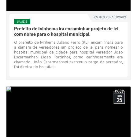
25 JUN 2026 - 09h09
SAÚDE
Prefeito de Ivinhema ira encaminhar projeto de lei
com nome para o hospital municipal.
O prefeito de Ivinhema Juliano Ferro (PL), encaminhará para
a câmara de vereadores um projeto de lei para nomear o
hospital municipal da cidade para hospital vereador Joao
Escarmanhani (Joao Tortinho), como carinhosamente era
chamado. João Escarmanhani exerceu o cargo de vereador,
foi diretor do hospital...
JUN
25