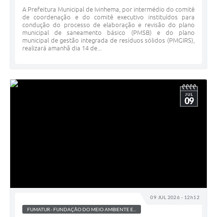
A Prefeitura Municipal de Ivinhema, por intermédio do comitê
de coordenação e do comitê executivo instituídos para
condução do processo de elaboração e revisão do plano
municipal de saneamento básico (PMSB) e do plano
municipal de gestão integrada de resíduos sólidos (PMGIRS),
realizará amanhã dia 14 de...
JUL
09
09 JUL 2026 - 12h12
FUMATUR - FUNDAÇÃO DO MEIO AMBIENTE E...