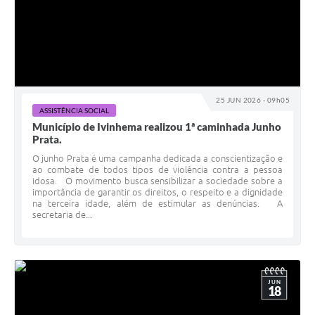
25 JUN 2026 - 09h05
ASSISTÊNCIA SOCIAL
Município de Ivinhema realizou 1ª caminhada Junho
Prata.
O junho Prata é uma campanha dedicada a conscientização e
ao combate de todos tipos de violência contra a pessoa
idosa. O movimento busca sensibilizar a sociedade sobre a
importância de garantir os direitos, o respeito e a dignidade
na terceira idade, além de estimular as denúncias. A
secretaria de...
JUN
18