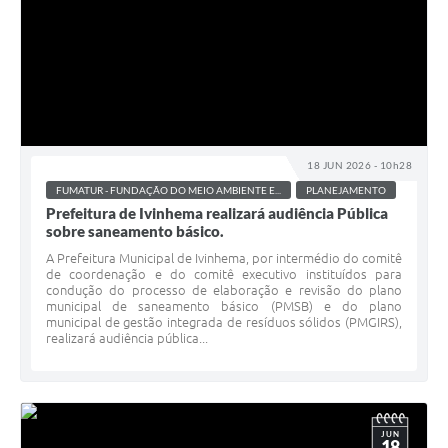
18 JUN 2026 - 10h28
FUMATUR - FUNDAÇÃO DO MEIO AMBIENTE E...
PLANEJAMENTO
Prefeitura de Ivinhema realizará audiência Pública
sobre saneamento básico.
A Prefeitura Municipal de Ivinhema, por intermédio do comitê
de coordenação e do comitê executivo instituídos para
condução do processo de elaboração e revisão do plano
municipal de saneamento básico (PMSB) e do plano
municipal de gestão integrada de resíduos sólidos (PMGIRS),
realizará audiência pública...
JUN
18