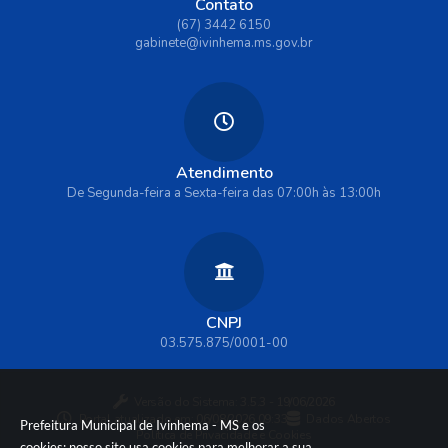
Contato
(67) 3442 6150
gabinete@ivinhema.ms.gov.br
Atendimento
De Segunda-feira a Sexta-feira das 07:00h às 13:00h
CNPJ
03.575.875/0001-00
Versão do Sistema:
3.5.3 - 19/06/2026
Portal atualizado em:
06/08/2026 09:33
Dados Abertos
Prefeitura Municipal de Ivinhema - MS e os
Política de Privacidade e Cookies
cookies: nosso site usa cookies para melhorar a sua