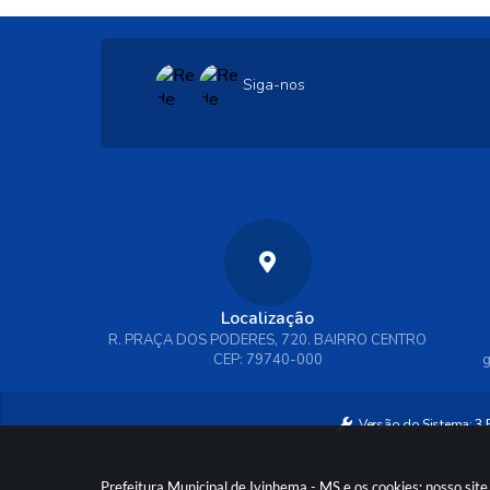
Siga-nos
Localização
R. PRAÇA DOS PODERES, 720. BAIRRO CENTRO
CEP: 79740-000
g
Versão do Sistema:
3.
Prefeitura Municipal de Ivinhema - MS e os cookies: nosso si