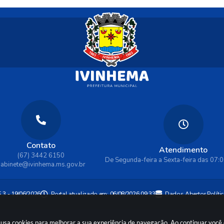
Contato
Atendimento
(67) 3442 6150
De Segunda-feira a Sexta-feira das 07:
abinete@ivinhema.ms.gov.br
Políti
5.3 - 19/06/2026
Portal atualizado em:
06/08/2026 09:33
Dados Abertos
te usa cookies para melhorar a sua experiência de navegação. Ao continuar voc