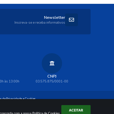
Newsletter
Inscreva-se e receba informativos
CNPJ
00h às 13:00h
03.575.875/0001-00
ca de Privacidade e Cookies
ACEITAR
ê concorda com a nossa
Política de Cookies