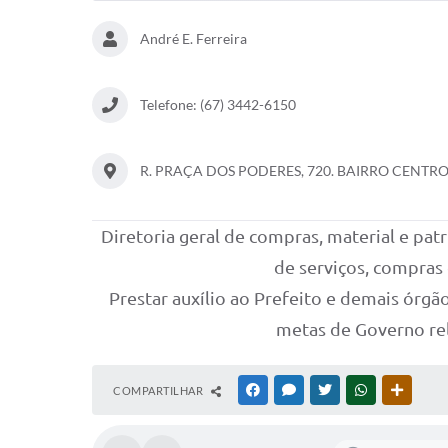
André E. Ferreira
Telefone: (67) 3442-6150
R. PRAÇA DOS PODERES, 720. BAIRRO CENTRO 
Diretoria geral de compras, material e pat
de serviços, compras 
Prestar auxílio ao Prefeito e demais ór
metas de Governo rel
COMPARTILHAR
FACEBOOK
MESSENGER
TWITTER
WHATSAPP
OUTRAS