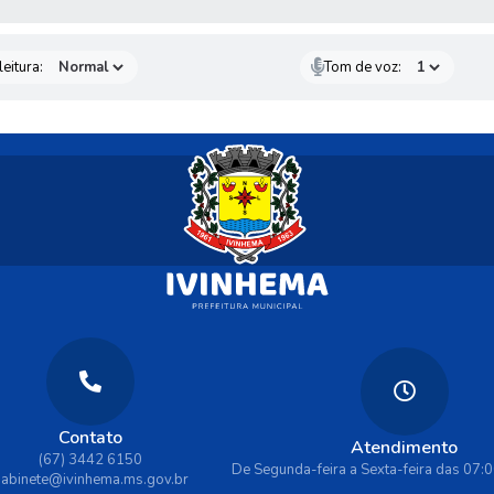
eitura:
Tom de voz:
Contato
Atendimento
(67) 3442 6150
De Segunda-feira a Sexta-feira das 07:
abinete@ivinhema.ms.gov.br