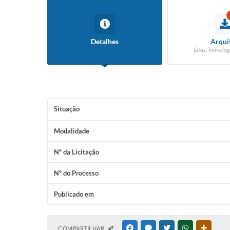
Detalhes
Arqui
(atas, homolog
Situação
Modalidade
Nº da Licitação
Nº do Processo
Publicado em
COMPARTILHAR
FACEBOOK
MESSENGER
TWITTER
WHATSAPP
OUTRAS