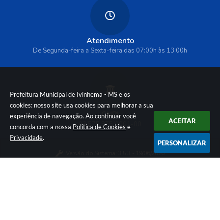
Atendimento
De Segunda-feira a Sexta-feira das 07:00h às 13:00h
Prefeitura Municipal de Ivinhema - MS e os
cookies: nosso site usa cookies para melhorar a sua
CNPJ
experiência de navegação. Ao continuar você
ACEITAR
03.575.875/0001-00
concorda com a nossa
Política de Cookies
e
Privacidade
.
PERSONALIZAR
Versão do Sistema:
3.5.3 - 19/06/2026
Portal atualizado em:
06/08/2026 09:33
Dados Abertos
Política de Privacidade e Cookies
© Copyright Instar - 2006-2026. Todos os direitos
reservados -
Instar Tecnologia