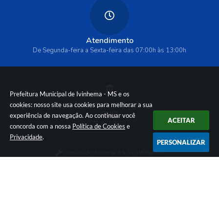
Atendimento
De Segunda-feira a Sexta-feira das 07:00h às 13:00h
Prefeitura Municipal de Ivinhema - MS e os
cookies: nosso site usa cookies para melhorar a sua
CNPJ
experiência de navegação. Ao continuar você
ACEITAR
03.575.875/0001-00
concorda com a nossa
Política de Cookies
e
Privacidade
.
PERSONALIZAR
Versão do Sistema:
3.5.3 - 19/06/2026
Portal atualizado em:
06/08/2026 09:33
Dados Abertos
Política de Privacidade e Cookies
© Copyright Instar - 2006-2026. Todos os direitos
reservados -
Instar Tecnologia