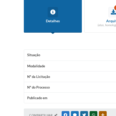
Detalhes
Arqui
(atas, homolog
Situação
Modalidade
Nº da Licitação
Nº do Processo
Publicado em
COMPARTILHAR
FACEBOOK
MESSENGER
TWITTER
WHATSAPP
OUTRAS