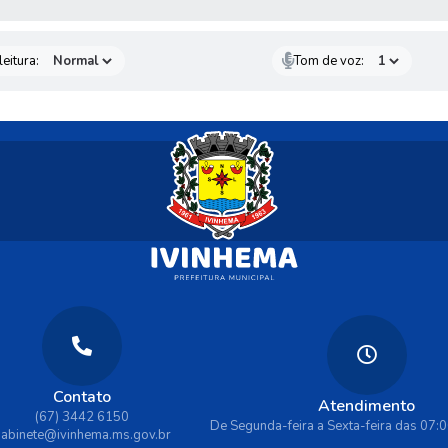
eitura:
Tom de voz:
Contato
Atendimento
(67) 3442 6150
De Segunda-feira a Sexta-feira das 07:
abinete@ivinhema.ms.gov.br