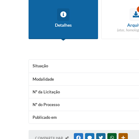
Detalhes
Arqui
(atas, homolog
Situação
Modalidade
Nº da Licitação
Nº do Processo
Publicado em
COMPARTILHAR
FACEBOOK
MESSENGER
TWITTER
WHATSAPP
OUTRAS