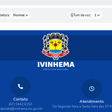
eitura:
Tom de voz:
Contato
Atendimento
(67) 3442 6150
De Segunda-feira a Sexta-feira das 07:
abinete@ivinhema.ms.gov.br