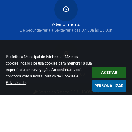
Atendimento
De Segunda-feira a Sexta-feira das 07:00h às 13:00h
Prefeitura Municipal de Ivinhema - MS e os
cookies: nosso site usa cookies para melhorar a sua
CNPJ
experiência de navegação. Ao continuar você
ACEITAR
03.575.875/0001-00
concorda com a nossa
Política de Cookies
e
Privacidade
.
PERSONALIZAR
Versão do Sistema:
3.5.3 - 19/06/2026
Portal atualizado em:
06/08/2026 09:33
Dados Abertos
Política de Privacidade e Cookies
© Copyright Instar - 2006-2026. Todos os direitos
reservados -
Instar Tecnologia