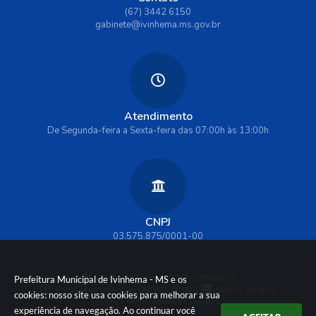
(67) 3442 6150
gabinete@ivinhema.ms.gov.br
Atendimento
De Segunda-feira a Sexta-feira das 07:00h às 13:00h
CNPJ
03.575.875/0001-00
Versão do Sistema:
3.5.3 - 19/06/2026
Prefeitura Municipal de Ivinhema - MS e os
Portal atualizado em:
06/08/2026 09:33
Dados Abertos
cookies: nosso site usa cookies para melhorar a sua
Política de Privacidade e Cookies
experiência de navegação. Ao continuar você