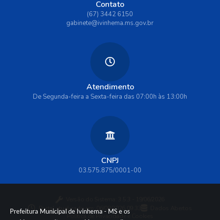
Contato
(67) 3442 6150
gabinete@ivinhema.ms.gov.br
Atendimento
De Segunda-feira a Sexta-feira das 07:00h às 13:00h
CNPJ
03.575.875/0001-00
Versão do Sistema:
3.5.3 - 19/06/2026
Portal atualizado em:
06/08/2026 09:33
Dados Abertos
Prefeitura Municipal de Ivinhema - MS e os
Política de Privacidade e Cookies