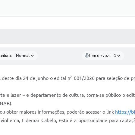
 MÍDIAS
RECEBA NOTÍCIAS
eitura:
Tom de voz:
l deste dia 24 de junho o edital nº 001/2026 para seleção de pr
te e lazer – e departamento de cultura, torna-se público o edi
PNAB).
ou obter maiores informações, poderão acessar o link
https://
 Ivinhema, Lidemar Cabelo, esta é a oportunidade para captaç