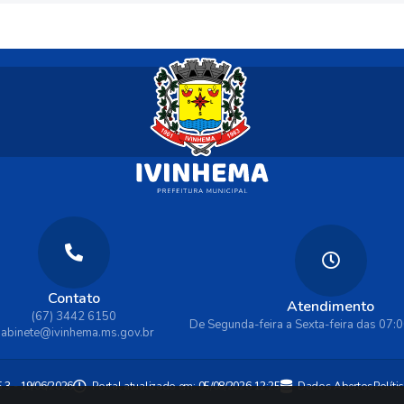
Contato
Atendimento
(67) 3442 6150
De Segunda-feira a Sexta-feira das 07:
abinete@ivinhema.ms.gov.br
Políti
5.3 - 19/06/2026
Portal atualizado em:
05/08/2026 12:25
Dados Abertos