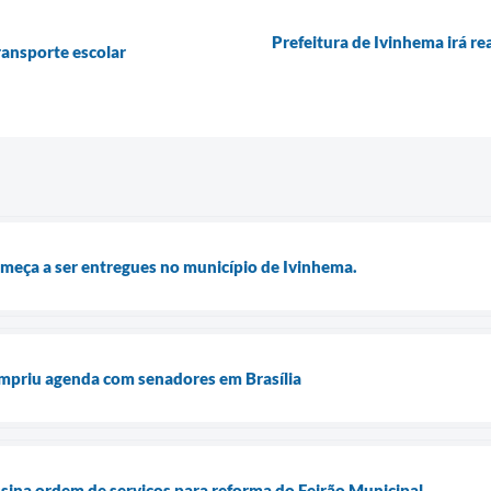
Prefeitura de Ivinhema irá r
ransporte escolar
meça a ser entregues no município de Ivinhema.
umpriu agenda com senadores em Brasília
assina ordem de serviços para reforma do Feirão Municipal