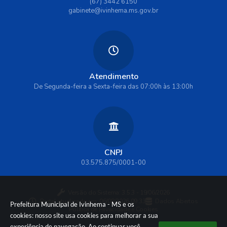
(67) 3442 6150
gabinete@ivinhema.ms.gov.br
Atendimento
De Segunda-feira a Sexta-feira das 07:00h às 13:00h
CNPJ
03.575.875/0001-00
Versão do Sistema:
3.5.3 - 19/06/2026
Portal atualizado em:
06/08/2026 09:33
Dados Abertos
Prefeitura Municipal de Ivinhema - MS e os
Política de Privacidade e Cookies
cookies: nosso site usa cookies para melhorar a sua
experiência de navegação. Ao continuar você