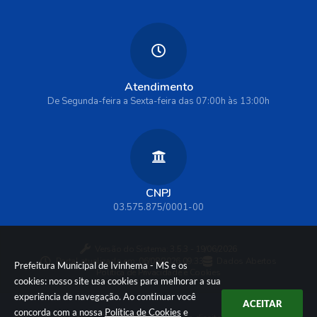
Atendimento
De Segunda-feira a Sexta-feira das 07:00h às 13:00h
CNPJ
03.575.875/0001-00
Versão do Sistema:
3.5.3 - 19/06/2026
Portal atualizado em:
06/08/2026 09:33
Dados Abertos
Prefeitura Municipal de Ivinhema - MS e os
Política de Privacidade e Cookies
cookies: nosso site usa cookies para melhorar a sua
experiência de navegação. Ao continuar você
ACEITAR
concorda com a nossa
Política de Cookies
e